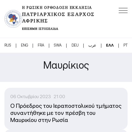
Η ΡΩΣΙΚΉ ΟΡΘΌΔΟΞΗ ΕΚΚΛΗΣΊΑ
ΠΑΤΡΙΑΡΧΙΚΌΣ ΈΞΑΡΧΟΣ
ΑΦΡΙΚΉΣ
ΕΠΊΣΗΜΗ ΙΣΤΟΣΕΛΊΔΑ
|
|
|
|
|
|
|
RUS
ENG
FRA
SWA
DEU
عرب
ΕΛΛ
PT
Μαυρίκιος
06 Οκτωβρίου 2023 21:00
Ο Πρόεδρος του Ιεραποστολικού τμήματος
συναντήθηκε με τον πρέσβη του
Μαυρικίου στην Ρωσία