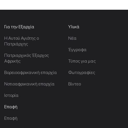
Για την Εξαρχία
Υλικά
Η Αυτού Αγιότης ο
Νέα
Πατριάρχης
Έγγραφα
Πατριαρχικός Έξαρχος
Αφρικής
Τύπος για μας
Βορειοαφρικανική επαρχία
Φωτογραφίες
Νοτιοαφρικανική επαρχία
Βίντεο
Ιστορία
Επαφή
Επαφή