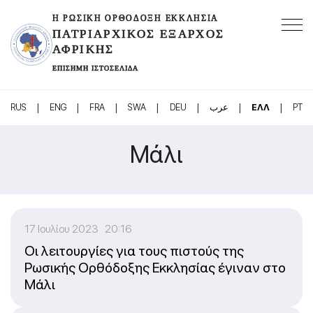
Η ΡΩΣΙΚΉ ΟΡΘΌΔΟΞΗ ΕΚΚΛΗΣΊΑ
ΠΑΤΡΙΑΡΧΙΚΌΣ ΈΞΑΡΧΟΣ
ΑΦΡΙΚΉΣ
ΕΠΊΣΗΜΗ ΙΣΤΟΣΕΛΊΔΑ
|
|
|
|
|
|
|
RUS
ENG
FRA
SWA
DEU
عرب
ΕΛΛ
PT
Μάλι
17 Ιουλίου 2023 20:16
Οι λειτουργίες για τους πιστούς της
Ρωσικής Ορθόδοξης Εκκλησίας έγιναν στο
Μάλι