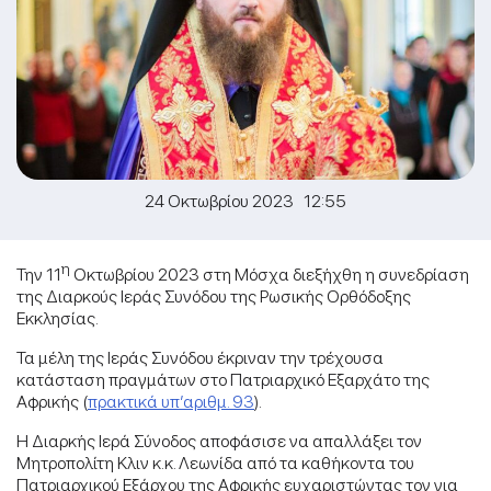
24 Οκτωβρίου 2023 12:55
η
Την 11
Οκτωβρίου 2023 στη Μόσχα διεξήχθη η συνεδρίαση
της Διαρκούς Ιεράς Συνόδου της Ρωσικής Ορθόδοξης
Εκκλησίας.
Τα μέλη της Ιεράς Συνόδου έκριναν την τρέχουσα
κατάσταση πραγμάτων στο Πατριαρχικό Εξαρχάτο της
Αφρικής (
πρακτικά υπ’αριθμ. 93
).
Η Διαρκής Ιερά Σύνοδος αποφάσισε να απαλλάξει τον
Μητροπολίτη Κλιν κ.κ. Λεωνίδα από τα καθήκοντα του
Πατριαρχικού Εξάρχου της Αφρικής ευχαριστώντας τον για