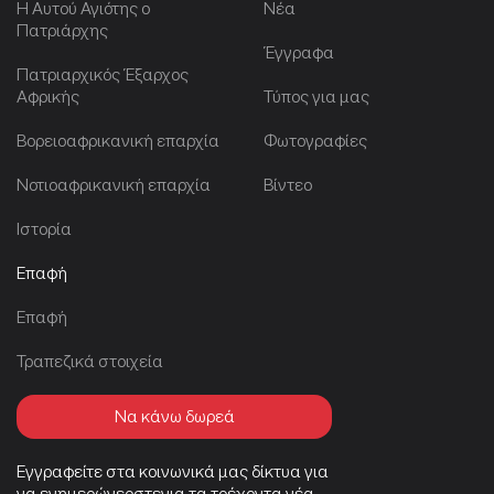
Η Αυτού Αγιότης ο
Νέα
Πατριάρχης
Έγγραφα
Πατριαρχικός Έξαρχος
Αφρικής
Τύπος για μας
Βορειοαφρικανική επαρχία
Φωτογραφίες
Νοτιοαφρικανική επαρχία
Βίντεο
Ιστορία
Επαφή
Επαφή
Τραπεζικά στοιχεία
Να κάνω δωρεά
Εγγραφείτε στα κοινωνικά μας δίκτυα για
να ενημερώνερστεγια τα τρέχοντα νέα