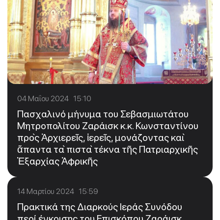
04 Μαΐου 2024 15:10
Πασχαλινό μήνυμα του Σεβασμιωτάτου
Μητροπολίτου Ζαράισκ κ.κ. Κωνσταντίνου
πρὸς Ἀρχιερεῖς, ἱερεῖς, μονάζοντας καὶ
ἅπαντα τὰ πιστὰ τέκνα τῆς Πατριαρχικῆς
Ἐξαρχίας Ἀφρικῆς
14 Μαρτίου 2024 15:59
Πρακτικά της Διαρκούς Ιεράς Συνόδου
περί έγκρισης του Επισκόπου Ζαράισκ