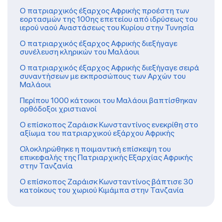
Ο πατριαρχικός έξαρχος Αφρικής προέστη των
εορτασμών της 100ης επετείου από ιδρύσεως του
ιερού ναού Αναστάσεως του Κυρίου στην Τυνησία
Ο πατριαρχικός έξαρχος Αφρικής διεξήγαγε
συνέλευση κληρικών του Μαλάουι
O πατριαρχικός έξαρχος Αφρικής διεξήγαγε σειρά
συναντήσεων με εκπροσώπους των Αρχών του
Μαλάουι
Περίπου 1000 κάτοικοι του Μαλάουι βαπτίσθηκαν
ορθόδοξοι χριστιανοί
Ο επίσκοπος Ζαράισκ Κωνσταντίνος ενεκρίθη στο
αξίωμα του πατριαρχικού εξάρχου Αφρικής
Ολοκληρώθηκε η ποιμαντική επίσκεψη του
επικεφαλής της Πατριαρχικής Εξαρχίας Αφρικής
στην Τανζανία
Ο επίσκοπος Ζαράισκ Κωνσταντίνος βάπτισε 30
κατοίκους του χωριού Κιμάμπα στην Τανζανία