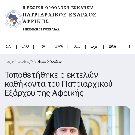
Η ΡΩΣΙΚΉ ΟΡΘΌΔΟΞΗ ΕΚΚΛΗΣΊΑ
ΠΑΤΡΙΑΡΧΙΚΌΣ ΈΞΑΡΧΟΣ
ΑΦΡΙΚΉΣ
ΕΠΊΣΗΜΗ ΙΣΤΟΣΕΛΊΔΑ
|
|
|
|
|
|
|
RUS
ENG
FRA
SWA
DEU
عرب
ΕΛΛ
PT
/
/
αρχική σελίδα
Νέα
Ιερά Σύνοδος
Τοποθετήθηκε ο εκτελών
καθήκοντα του Πατριαρχικού
Εξάρχου της Αφρικής