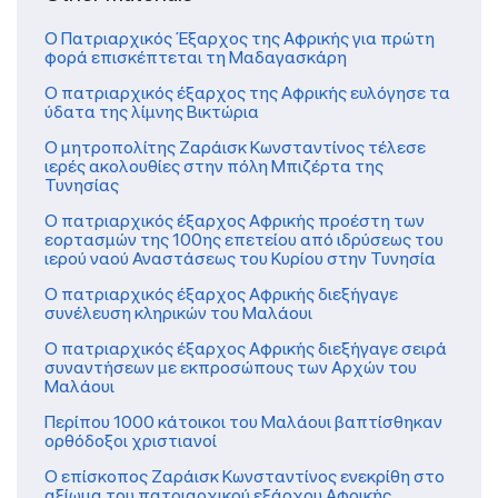
Ο Πατριαρχικός Έξαρχος της Αφρικής για πρώτη
φορά επισκέπτεται τη Μαδαγασκάρη
Ο πατριαρχικός έξαρχος της Αφρικής ευλόγησε τα
ύδατα της λίμνης Βικτώρια
Ο μητροπολίτης Ζαράισκ Κωνσταντίνος τέλεσε
ιερές ακολουθίες στην πόλη Μπιζέρτα της
Τυνησίας
Ο πατριαρχικός έξαρχος Αφρικής προέστη των
εορτασμών της 100ης επετείου από ιδρύσεως του
ιερού ναού Αναστάσεως του Κυρίου στην Τυνησία
Ο πατριαρχικός έξαρχος Αφρικής διεξήγαγε
συνέλευση κληρικών του Μαλάουι
O πατριαρχικός έξαρχος Αφρικής διεξήγαγε σειρά
συναντήσεων με εκπροσώπους των Αρχών του
Μαλάουι
Περίπου 1000 κάτοικοι του Μαλάουι βαπτίσθηκαν
ορθόδοξοι χριστιανοί
Ο επίσκοπος Ζαράισκ Κωνσταντίνος ενεκρίθη στο
αξίωμα του πατριαρχικού εξάρχου Αφρικής