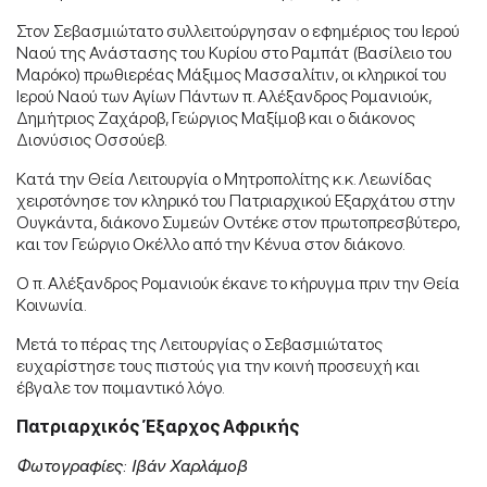
Στον Σεβασμιώτατο συλλειτούργησαν ο εφημέριος του Ιερού
Ναού της Ανάστασης του Κυρίου στο Ραμπάτ (Βασίλειο του
Μαρόκο) πρωθιερέας Μάξιμος Μασσαλίτιν, οι κληρικοί του
Ιερού Ναού των Αγίων Πάντων π. Αλέξανδρος Ρομανιούκ,
Δημήτριος Ζαχάροβ, Γεώργιος Μαξίμοβ και ο διάκονος
Διονύσιος Οσσούεβ.
Κατά την Θεία Λειτουργία ο Μητροπολίτης κ.κ. Λεωνίδας
χειροτόνησε τον κληρικό του Πατριαρχικού Εξαρχάτου στην
Ουγκάντα, διάκονο Συμεών Οντέκε στον πρωτοπρεσβύτερο,
και τον Γεώργιο Οκέλλο από την Κένυα στον διάκονο.
Ο π. Αλέξανδρος Ρομανιούκ έκανε το κήρυγμα πριν την Θεία
Κοινωνία.
Μετά το πέρας της Λειτουργίας ο Σεβασμιώτατος
ευχαρίστησε τους πιστούς για την κοινή προσευχή και
έβγαλε τον ποιμαντικό λόγο.
Πατριαρχικός Έξαρχος Αφρικής
Φωτογραφίες: Ιβάν Χαρλάμοβ