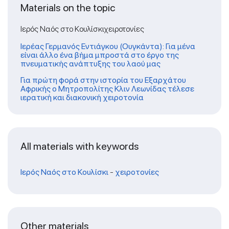
Materials on the topic
Ιερός Ναός στο Κουλίσκιχειροτονίες
Ιερέας Γερμανός Εντιάγκου (Ουγκάντα): Για μένα
είναι άλλο ένα βήμα μπροστά στο έργο της
πνευματικής ανάπτυξης του λαού μας
Για πρώτη φορά στην ιστορία του Εξαρχάτου
Αφρικής ο Μητροπολίτης Κλιν Λεωνίδας τέλεσε
ιερατική και διακονική χειροτονία
All materials with keywords
Ιερός Ναός στο Κουλίσκι
-
χειροτονίες
Other materials