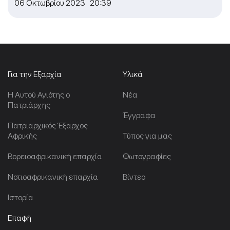
06 Οκτωβρίου 2023 20:39
Για την Εξαρχία
Υλικά
Η Αυτού Αγιότης ο
Νέα
Πατριάρχης
Έγγραφα
Πατριαρχικός Έξαρχος
Αφρικής
Τύπος για μας
Βορειοαφρικανική επαρχία
Φωτογραφίες
Νοτιοαφρικανική επαρχία
Βίντεο
Ιστορία
Επαφή