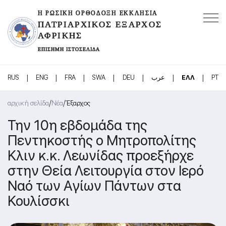
Η ΡΩΣΙΚΉ ΟΡΘΌΔΟΞΗ ΕΚΚΛΗΣΊΑ
ΠΑΤΡΙΑΡΧΙΚΌΣ ΈΞΑΡΧΟΣ
ΑΦΡΙΚΉΣ
ΕΠΊΣΗΜΗ ΙΣΤΟΣΕΛΊΔΑ
|
|
|
|
|
|
|
RUS
ENG
FRA
SWA
DEU
عرب
ΕΛΛ
PT
/
/
αρχική σελίδα
Νέα
Έξαρχος
Την 10η εβδομάδα της
Πεντηκοστής ο Μητροπολίτης
Κλιν κ.κ. Λεωνίδας προεξήρχε
στην Θεία Λειτουργία στον Ιερό
Ναό των Αγίων Πάντων στα
Κουλίσσκι