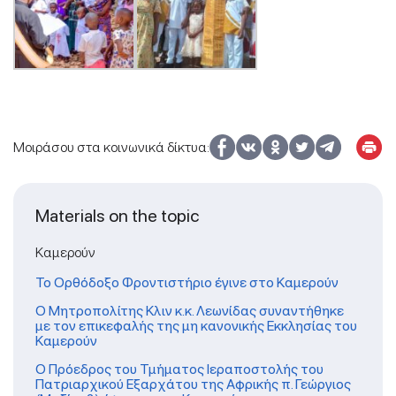
Μοιράσου στα κοινωνικά δίκτυα:
Materials on the topic
Καμερούν
To Ορθόδοξο Φροντιστήριο έγινε στο Καμερούν
Ο Μητροπολίτης Κλιν κ.κ. Λεωνίδας συναντήθηκε
με τον επικεφαλής της μη κανονικής Εκκλησίας του
Καμερούν
Ο Πρόεδρος του Τμήματος Ιεραποστολής του
Πατριαρχικού Εξαρχάτου της Αφρικής π. Γεώργιος