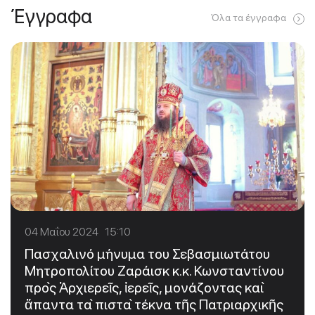
Έγγραφα
Όλα τα έγγραφα
04 Μαΐου 2024 15:10
Πασχαλινό μήνυμα του Σεβασμιωτάτου
Μητροπολίτου Ζαράισκ κ.κ. Κωνσταντίνου
πρὸς Ἀρχιερεῖς, ἱερεῖς, μονάζοντας καὶ
ἅπαντα τὰ πιστὰ τέκνα τῆς Πατριαρχικῆς