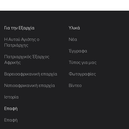
Για την Εξαρχία
Υλικά
Η Αυτού Αγιότης ο
Νέα
Πατριάρχης
Έγγραφα
Πατριαρχικός Έξαρχος
Αφρικής
Τύπος για μας
Βορειοαφρικανική επαρχία
Φωτογραφίες
Νοτιοαφρικανική επαρχία
Βίντεο
Ιστορία
Επαφή
Επαφή