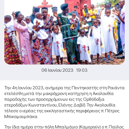
06 Ιουνίου 2023 19:03
Την 4η Ιουνίου 2023, ανήμερα της Πεντηκοστής στη Ρουάντα
ετελέσθη μετά την μακρόχρονη κατήχηση η Ακολουθία
παραδοχής των προσερχόμενων εις της Ορθόδοξια
ετεροδόξων Κωνσταντίνου, Ελένης Δαβίδ. Την Ακολουθία
τέλεσε ο ιερέας της εκκλησαστικής περιφέρειας π. Πέτρος
Μπικαμουμπάκα.
Την ίδια ημέρα στην πόλη Μπαλμάγιο (Καμερούν) ο π. Παύλος