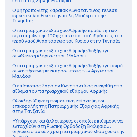
ύδατα της λίμνης Βικτώρια
Ο μητροπολίτης Ζαράισκ Κωνσταντίνος τέλεσε
ιερές ακολουθίες στην πόλη Μπιζέρτα της
Τυνησίας
Ο πατριαρχικός έξαρχος Αφρικής προέστη των
εορτασμών της 100ης επετείου από ιδρύσεως του
ιερού ναού Αναστάσεως του Κυρίου στην Τυνησία
Ο πατριαρχικός έξαρχος Αφρικής διεξήγαγε
συνέλευση κληρικών του Μαλάουι
O πατριαρχικός έξαρχος Αφρικής διεξήγαγε σειρά
συναντήσεων με εκπροσώπους των Αρχών του
Μαλάουι
Ο επίσκοπος Ζαράισκ Κωνσταντίνος ενεκρίθη στο
αξίωμα του πατριαρχικού εξάρχου Αφρικής
Ολοκληρώθηκε η ποιμαντική επίσκεψη του
επικεφαλής της Πατριαρχικής Εξαρχίας Αφρικής
στην Τανζανία
«Υπάρχουν και άλλοι ιερείς, οι οποίοι επιθυμούν να
ενταχθούν στη Ρωσική Ορθόδοξη Εκκλησία»,
δηλώνει ο ασκών χρέη πατριαρχικού εξάρχου στην
Αφρική