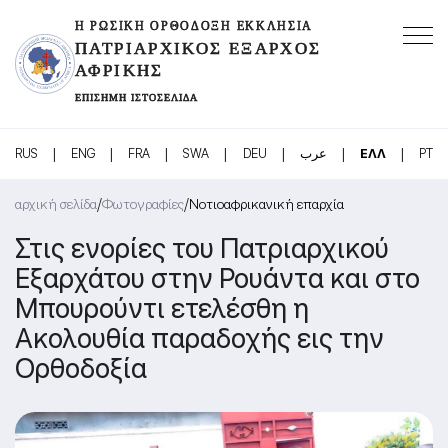
Η ΡΩΣΙΚΉ ΟΡΘΌΔΟΞΗ ΕΚΚΛΗΣΊΑ
ΠΑΤΡΙΑΡΧΙΚΌΣ ΈΞΑΡΧΟΣ
ΑΦΡΙΚΉΣ
ΕΠΊΣΗΜΗ ΙΣΤΟΣΕΛΊΔΑ
|
|
|
|
|
|
|
RUS
ENG
FRA
SWA
DEU
عرب
ΕΛΛ
PT
/
/
αρχική σελίδα
Φωτογραφίες
Νοτιοαφρικανική επαρχία
Στις ενορίες του Πατριαρχικού
Εξαρχάτου στην Ρουάντα και στο
Μπουρούντι ετελέσθη η
Ακολουθία παραδοχής εις την
Ορθοδοξία