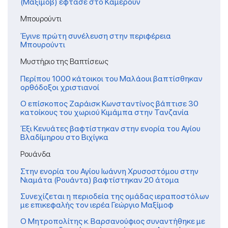
(Μαξίμοβ) έφτασε στο Καμερούν
Μπουρούντι
Έγινε πρώτη συνέλευση στην περιφέρεια
Μπουρούντι
Μυστήριο της Βαπτίσεως
Περίπου 1000 κάτοικοι του Μαλάουι βαπτίσθηκαν
ορθόδοξοι χριστιανοί
Ο επίσκοπος Ζαράισκ Κωνσταντίνος βάπτισε 30
κατοίκους του χωριού Κιμάμπα στην Τανζανία
Έξι Κενυάτες βαφτίστηκαν στην ενορία του Αγίου
Βλαδίμηρου στο Βιχίγκα
Ρουάνδα
Στην ενορία του Αγίου Ιωάννη Χρυσοστόμου στην
Νιαμάτα (Ρουάντα) βαφτίστηκαν 20 άτομα
Συνεχίζεται η περιοδεία της ομάδας ιεραποστόλων
με επικεφαλής τον ιερέα Γεώργιο Μαξίμοφ
Ο Μητροπολίτης κ. Βαρσανούφιος συναντήθηκε με