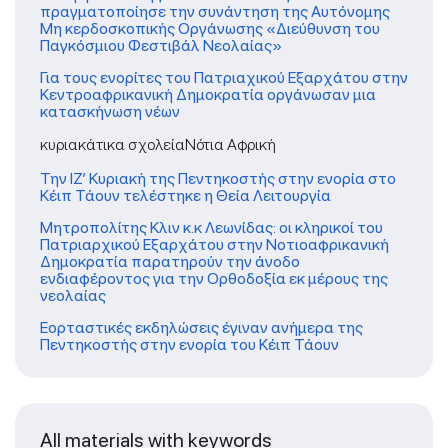
πραγματοποίησε την συνάντηση της Αυτόνομης
Μη κερδοσκοπικής Οργάνωσης «Διεύθυνση του
Παγκόσμιου Φεστιβάλ Νεολαίας»
Για τους ενορίτες του Πατριαχικού Εξαρχάτου στην
Κεντροαφρικανική Δημοκρατία οργάνωσαν μια
κατασκήνωση νέων
κυριακάτικα σχολείαΝότια Αφρική
Την ΙΖ’ Κυριακή της Πεντηκοστής στην ενορία στο
Κέιπ Τάουν τελέστηκε η Θεία Λειτουργία
Μητροπολίτης Κλιν κ.κ Λεωνίδας: οι κληρικοί του
Πατριαρχικού Εξαρχάτου στην Νοτιοαφρικανική
Δημοκρατία παρατηρούν την άνοδο
ενδιαφέροντος για την Ορθοδοξία εκ μέρους της
νεολαίας
Εορταστικές εκδηλώσεις έγιναν ανήμερα της
Πεντηκοστής στην ενορία του Κέιπ Τάουν
All materials with keywords