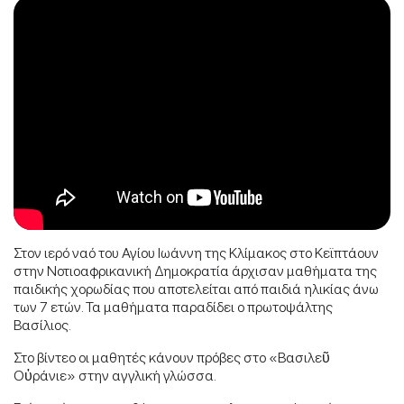
Στον ιερό ναό του Αγίου Ιωάννη της Κλίμακος στο Κεϊπτάουν
στην Νοτιοαφρικανική Δημοκρατία άρχισαν μαθήματα της
παιδικής χορωδίας που αποτελείται από παιδιά ηλικίας άνω
των 7 ετών. Τα μαθήματα παραδίδει ο πρωτοψάλτης
Βασίλιος.
Στο βίντεο οι μαθητές κάνουν πρόβες στο «Βασιλεῦ
Οὐράνιε» στην αγγλική γλώσσα.