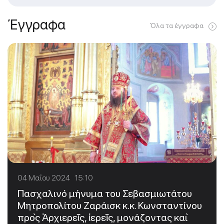
Έγγραφα
Όλα τα έγγραφα
04 Μαΐου 2024 15:10
Πασχαλινό μήνυμα του Σεβασμιωτάτου
Μητροπολίτου Ζαράισκ κ.κ. Κωνσταντίνου
πρὸς Ἀρχιερεῖς, ἱερεῖς, μονάζοντας καὶ