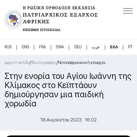
Η ΡΩΣΙΚΉ ΟΡΘΌΔΟΞΗ ΕΚΚΛΗΣΊΑ
ΠΑΤΡΙΑΡΧΙΚΌΣ ΈΞΑΡΧΟΣ
ΑΦΡΙΚΉΣ
ΕΠΊΣΗΜΗ ΙΣΤΟΣΕΛΊΔΑ
|
|
|
|
|
|
|
RUS
ENG
FRA
SWA
DEU
عرب
ΕΛΛ
PT
/
/
αρχική σελίδα
Φωτογραφίες
Νοτιοαφρικανική επαρχία
Στην ενορία του Αγίου Ιωάννη της
Κλίμακος στο Κεϊπτάουν
δημιούργησαν μια παιδική
χορωδία
18 Αυγούστου 2023 16:02