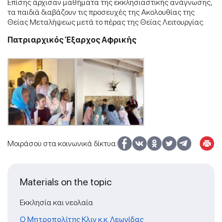
Επίσης άρχισαν μαθήματα της εκκλησιαστικής ανάγνωσης,
τα παιδιά διαβάζουν τις προσευχές της Ακολουθίας της
Θείας Μεταλήψεως μετά το πέρας της Θείας Λειτουργίας.
Πατριαρχικός Έξαρχος Αφρικής
Μοιράσου στα κοινωνικά δίκτυα:
Materials on the topic
Εκκλησία και νεολαία
Ο Μητροπολίτης Κλιν κ.κ. Λεωνίδας