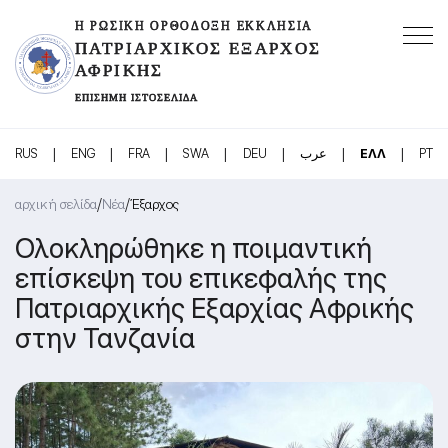
Η ΡΩΣΙΚΉ ΟΡΘΌΔΟΞΗ ΕΚΚΛΗΣΊΑ
ΠΑΤΡΙΑΡΧΙΚΌΣ ΈΞΑΡΧΟΣ
ΑΦΡΙΚΉΣ
ΕΠΊΣΗΜΗ ΙΣΤΟΣΕΛΊΔΑ
|
|
|
|
|
|
|
RUS
ENG
FRA
SWA
DEU
عرب
ΕΛΛ
PT
/
/
αρχική σελίδα
Νέα
Έξαρχος
Ολοκληρώθηκε η ποιμαντική
επίσκεψη του επικεφαλής της
Πατριαρχικής Εξαρχίας Αφρικής
στην Τανζανία