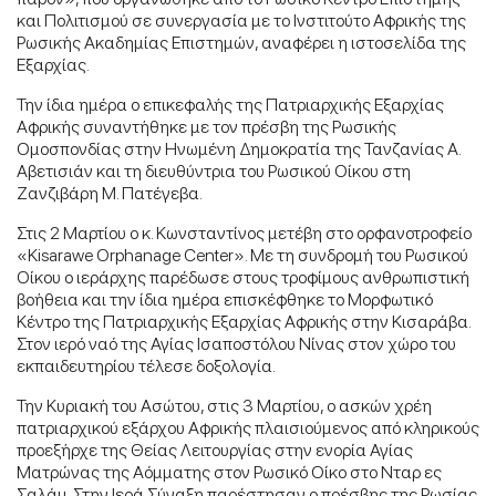
και Πολιτισμού σε συνεργασία με το Ινστιτούτο Αφρικής της
Ρωσικής Ακαδημίας Επιστημών, αναφέρει η ιστοσελίδα της
Εξαρχίας.
Την ίδια ημέρα ο επικεφαλής της Πατριαρχικής Εξαρχίας
Αφρικής συναντήθηκε με τον πρέσβη της Ρωσικής
Ομοσπονδίας στην Ηνωμένη Δημοκρατία της Τανζανίας Α.
Αβετισιάν και τη διευθύντρια του Ρωσικού Οίκου στη
Ζανζιβάρη Μ. Πατέγεβα.
Στις 2 Μαρτίου ο κ. Κωνσταντίνος μετέβη στο ορφανοτροφείο
«Kisarawe Orphanage Center». Με τη συνδρομή του Ρωσικού
Οίκου ο ιεράρχης παρέδωσε στους τροφίμους ανθρωπιστική
βοήθεια και την ίδια ημέρα επισκέφθηκε το Μορφωτικό
Κέντρο της Πατριαρχικής Εξαρχίας Αφρικής στην Κισαράβα.
Στον ιερό ναό της Αγίας Ισαποστόλου Νίνας στον χώρο του
εκπαιδευτηρίου τέλεσε δοξολογία.
Την Κυριακή του Ασώτου, στις 3 Μαρτίου, ο ασκών χρέη
πατριαρχικού εξάρχου Αφρικής πλαισιούμενος από κληρικούς
προεξήρχε της Θείας Λειτουργίας στην ενορία Αγίας
Ματρώνας της Αόμματης στον Ρωσικό Οίκο στο Νταρ ες
Σαλάμ. Στην Ιερά Σύναξη παρέστησαν ο πρέσβης της Ρωσίας