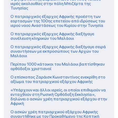
ιερές ακολουθίες στην πόλη Μπιζέρτα της
Τυνησίας
Ο πατριαρχικός έξαρχος Αφρικής προέστη των
εορτασμών της 100ης επετείου από ιδρύσεως του
ιερού ναού Αναστάσεως του Κυρίου στην Τυνησία
Ο πατριαρχικός έξαρχος Αφρικής διεξήγαγε
συνέλευση κληρικών του Μαλάουι
O πατριαρχικός έξαρχος Αφρικής διεξήγαγε σειρά
συναντήσεων με εκπροσώπους των Αρχών του
Μαλάουι
Περίπου 1000 κάτοικοι του Μαλάουι βαπτίσθηκαν
ορθόδοξοι χριστιανοί
Ο επίσκοπος Ζαράισκ Κωνσταντίνος ενεκρίθη στο
αξίωμα του πατριαρχικού εξάρχου Αφρικής
«Υπάρχουν και άλλοι ιερείς, οι οποίοι επιθυμούν να
ενταχθούν στη Ρωσική Ορθόδοξη Εκκλησία»,
δηλώνει ο ασκών χρέη πατριαρχικού εξάρχου στην
Αφρική
Ο ασκών χρέη πατριαρχικού εξάρχου Αφρικής
συναντήθηκε με τον Προκαθήμενο της Κοπτική