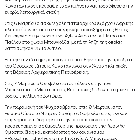
Κωνσταντίνος υπέγραψε το αντιμήνσιο και προσέφερε στην
ενορία λειτουργικά σκεύη.
Στις 6 Μαρτίου ο ασκών χρέη πατριαρχικού εξάρχου Αφρικής
πλαισιούμενος από τον ευαγή κλήρο προεξήρχε της Θείας
Λειτουργία στην ενορία των Αγίων Αποστόλων Πέτρου και
Παύλου στο χωριό Μπουγκάζα, μετά τη λήξη της οποίας
βαπτίσθηκαν 25 Τανζάνιοι.
Επίσης την ίδια ημέρα πραγματοποιήθηκε υπό την προεδρία
του Θεοφιλεστάτου κ. Κωνσταντίνου συνέλευση κληρικών
της Βόρειας Αρχιερατικής Περιφέρειας.
Στις 7 Μαρτίου ο Θεοφιλέστατος τέλεσε στην πόλη
Μπουκόμπα το Μυστήριο της Βαπτίσεως δώδεκα ατόμων στα
ύδατα της λίμνης Βικτώρια.
Την παραμονή του Ψυχοσαββάτου στις 8 Μαρτίου, στον
Ρωσικό Οίκο στο Νταρ ες Σαλάμ ο Θεοφιλέστατος τέλεσε
επιμνημόσυνη δέηση κατά την οποία παρέστησαν
προσευχόμενοι ο σύμβουλος της πρεσβείας της Ρωσικής
Ομοσπονδίας και εκπρόσωπος του οργανισμού
«Rossotrudnichestvo» στην Τανζανία Α. Μπονταρούκ.