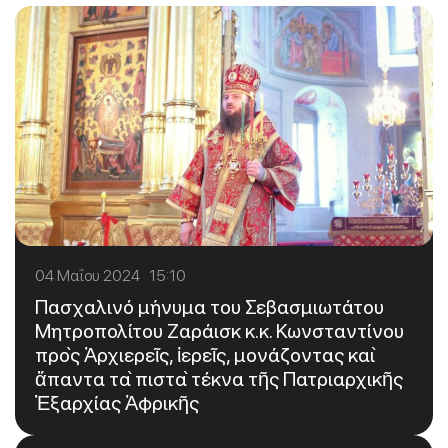
04 Μαΐου 2024 15:10
Πασχαλινό μήνυμα του Σεβασμιωτάτου
Μητροπολίτου Ζαράισκ κ.κ. Κωνσταντίνου
πρὸς Ἀρχιερεῖς, ἱερεῖς, μονάζοντας καὶ
ἅπαντα τὰ πιστὰ τέκνα τῆς Πατριαρχικῆς
Ἐξαρχίας Ἀφρικῆς