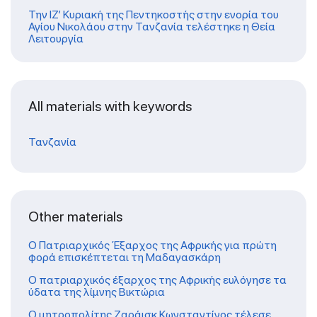
Την ΙΖ’ Κυριακή της Πεντηκοστής στην ενορία του
Αγίου Νικολάου στην Τανζανία τελέστηκε η Θεία
Λειτουργία
All materials with keywords
Τανζανία
Other materials
Ο Πατριαρχικός Έξαρχος της Αφρικής για πρώτη
φορά επισκέπτεται τη Μαδαγασκάρη
Ο πατριαρχικός έξαρχος της Αφρικής ευλόγησε τα
ύδατα της λίμνης Βικτώρια
Ο μητροπολίτης Ζαράισκ Κωνσταντίνος τέλεσε