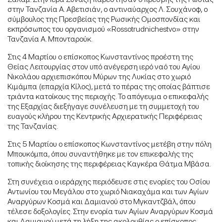
στην Τανζανία Α. Αβετισιάν, ο αντιναύαρχος Λ. Σουχάνοφ, ο
σύμβουλος της Πρεσβείας της Ρωσικής Ομοσπονδίας και
εκπρόσωπος του οργανισμού «Rossotrudnichestvo» στην
Τανζανία Α. Μπονταρούκ.
Στις 4 Μαρτίου ο επίσκοπος Κωνσταντίνος προέστη της
Θείας Λειτουργίας στον υπό ανέγερση ιερό ναό του Αγίου
Νικολάου αρχιεπισκόπου Μύρων της Λυκίας στο χωριό
Κιμάμπα (επαρχία Κίλος), μετά το πέρας της οποίας βάπτισε
τριάντα κατοίκους της περιοχής. Το απόγευμα ο επικεφαλής
της Εξαρχίας διεξήγαγε συνέλευση με τη συμμετοχή του
ευαγούς κλήρου της Κεντρικής Αρχιερατικής Περιφέρειας
της Τανζανίας.
Στις 5 Μαρτίου ο επίσκοπος Κωνσταντίνος μετέβη στην πόλη
Μπουκόμπα, όπου συναντήθηκε με τον επικεφαλής της
τοπικής διοίκησης της περιφέρειας Καγκέρα Θάτμα Μβάσα.
Στη συνέχεια ο ιεράρχης περιόδευσε στις ενορίες του Οσίου
Αντωνίου του Μεγάλου στο χωριό Νιακαχάμα και των Αγίων
Αναργύρων Κοσμά και Δαμιανού στο Μγκαντζβάλ, όπου
τέλεσε δοξολογίες. Στην ενορία των Αγίων Αναργύρων Κοσμά
και Δαμιανού μετά τη λήξη της ακολουθίας ο επίσκοπος