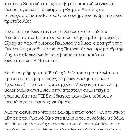
τούτων ο Θεοφιλέστατος μετέβη στα παιδικά κοινωνικά
ιδρύματα, όπου η Πατριαρχική Εξαρχία Αφρικής σε
συνεργασία με τον Ρωσικό Οίκο διενήργησε ανθρωπιστικές
πρωτοβουλίες.
Τον επίσκοπο Κωνσταντίνο συνόδευσαν στο ταξίδι ο
διευθυντής του Τμήματος Ιεραποστολής της Πατριαρχικής
Εξαρχίας Αφρικής ιερέας Γεώργιος Μαξίμοφ, ο φοιτητής της
Θεολογικής Ακαδημίας Αγίας Πετρουπόλεως αρχιμανδρίτης
Ζαχαρίας Μουλίνγκβα και ο βοηθός του επισκόπου
Κωνσταντίνου Β. Ντεντιούκ.
ης
ης
Κατά το τριήμερο από 1
έως 3
Μαρτίου με ευλογία του
προέδρου του Τμήματος Εξωτερικών Εκκλησιαστικών
Σχέσεων (ΤΕΕΣ) του Παρτριαρχείου Μόσχας μητροπολίτη
Βολοκολάμσκ Αντωνίου στην αποστολή συμμετείχε ο
γραμματέας του ΤΕΕΣ επί διαχριστιανικών υποθέσεων
ιερομόναχος Στέφανος Ιγκούμνοφ.
Άμα τη αφίξει στο Νταρ ες Σαλάμ ο επίσκοπος Κωνσταντίνος
μίλησε στον Ρωσικό Οίκο στο πλαίσιο του συνεδρίου με θέμα
«Η θέση της Αφρικής στον κόσμο κατά το παρλεθόν και το
παρόν», που οργανώθηκε από το Ρωσικό Κέντρο Επιστήμης