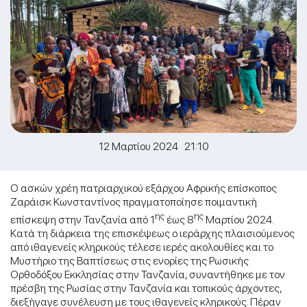
12 Μαρτίου 2024 21:10
Ο ασκών χρέη πατριαρχικού εξάρχου Αφρικής επίσκοπος
Ζαράισκ Κωνσταντίνος πραγματοποίησε ποιμαντική
ης
ης
επίσκεψη στην Τανζανία από 1
έως 8
Μαρτίου 2024.
Κατά τη διάρκεια της επισκέψεως ο ιεράρχης πλαισιούμενος
από ιθαγενείς κληρικούς τέλεσε ιερές ακολουθίες και το
Μυστήριο της Βαπτίσεως στις ενορίες της Ρωσικής
Ορθοδόξου Εκκλησίας στην Τανζανία, συναντήθηκε με τον
πρέσβη της Ρωσίας στην Τανζανία και τοπικούς άρχοντες,
διεξήγαγε συνέλευση με τους ιθαγενείς κληρικούς. Πέραν