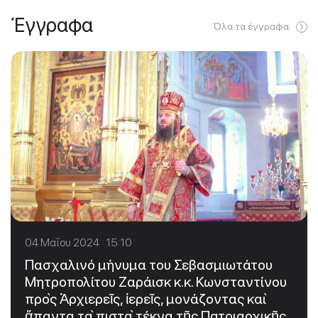
Έγγραφα
Όλα τα έγγραφα
04 Μαΐου 2024 15:10
Πασχαλινό μήνυμα του Σεβασμιωτάτου
Μητροπολίτου Ζαράισκ κ.κ. Κωνσταντίνου
πρὸς Ἀρχιερεῖς, ἱερεῖς, μονάζοντας καὶ
ἅπαντα τὰ πιστὰ τέκνα τῆς Πατριαρχικῆς