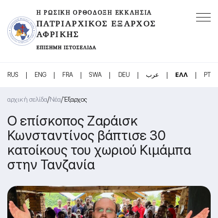
Η ΡΩΣΙΚΉ ΟΡΘΌΔΟΞΗ ΕΚΚΛΗΣΊΑ
ΠΑΤΡΙΑΡΧΙΚΌΣ ΈΞΑΡΧΟΣ
ΑΦΡΙΚΉΣ
ΕΠΊΣΗΜΗ ΙΣΤΟΣΕΛΊΔΑ
|
|
|
|
|
|
|
RUS
ENG
FRA
SWA
DEU
عرب
ΕΛΛ
PT
/
/
αρχική σελίδα
Νέα
Έξαρχος
Ο επίσκοπος Ζαράισκ
Κωνσταντίνος βάπτισε 30
κατοίκους του χωριού Κιμάμπα
στην Τανζανία