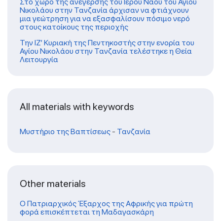
Στο χώρο της ανέγερσης του Ιερού Ναού του Αγίου
Νικολάου στην Τανζανία άρχισαν να φτιάχνουν
μια γεώτρηση για να εξασφαλίσουν πόσιμο νερό
στους κατοίκους της περιοχής
Την ΙΖ’ Κυριακή της Πεντηκοστής στην ενορία του
Αγίου Νικολάου στην Τανζανία τελέστηκε η Θεία
Λειτουργία
All materials with keywords
Μυστήριο της Βαπτίσεως
-
Τανζανία
Other materials
Ο Πατριαρχικός Έξαρχος της Αφρικής για πρώτη
φορά επισκέπτεται τη Μαδαγασκάρη