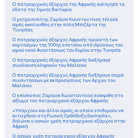
Ο πατριαρχικός έξαρχος της Αφρικής ευλόγησε τα
ύδατα της λίμνης Βικτώρια
Ο μητροπολίτης Ζαράισκ Κωνσταντίνος τέλεσε
ιερές ακολουθίες στην πόλη Μπιζέρτα της
Τυνησίας
Ο πατριαρχικός έξαρχος Αφρικής προέστη των
εορτασμών της 100ης επετείου από ιδρύσεως του
ιερού ναού Αναστάσεως του Κυρίου στην Τυνησία
Ο πατριαρχικός έξαρχος Αφρικής διεξήγαγε
συνέλευση κληρικών του Μαλάουι
O πατριαρχικός έξαρχος Αφρικής διεξήγαγε σειρά
συναντήσεων με εκπροσώπους των Αρχών του
Μαλάουι
Ο επίσκοπος Ζαράισκ Κωνσταντίνος ενεκρίθη στο
αξίωμα του πατριαρχικού εξάρχου Αφρικής
«Υπάρχουν και άλλοι ιερείς, οι οποίοι επιθυμούν να
ενταχθούν στη Ρωσική Ορθόδοξη Εκκλησία»,
δηλώνει ο ασκών χρέη πατριαρχικού εξάρχου στην
Αφρική
Ο ασκών χρέη πατριαρχικού εξάρχου Αφρικής