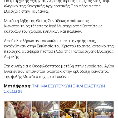
Πατριαρχικής Εξαρχίας Αφρικής ιερέας Γεώργιος Μαξίμοφ,
κληρικοί της Κεντρικής Αρχιερατικής Περιφέρειας της
Εξαρχίας στην Τανζανία.
Μετά τη λήξη της Θείας Συνάξεως ο επίσκοπος
Κωνσταντίνος τέλεσε το Ιερό Μυστήριο της Βαπτίσεως
κατοίκων του χωριού, ενηλίκων και παιδιών.
Αφού ολοκλήρωσαν τον κύκλο της κατήχησής τους,
εντάχθηκαν στην Εκκλησία του Χριστού τριάντα κάτοικοι της
περιοχής, αναφέρει η ιστοσελίδα της Πατριαρχικής Εξαρχίας
Αφρικής.
Στη συνέχεια ο Θεοφιλέστατος μετέβη στην ενορία του Αγίου
Ιννοκεντίου, επισκόπου Ιρκούτσκ, στην ορθόδοξη κοινότητα
της φυλής Μασάι στο χωριό Σοκόινε.
Μετάφραση:
ΤΜΉΜΑ ΕΞΩΤΕΡΙΚΩΝ ΕΚΚΛΗΣΙΑΣΤΙΚΩΝ
ΣΧΈΣΕΩΝ