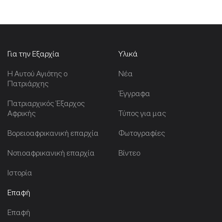
Για την Εξαρχία
Υλικά
Η Αυτού Αγιότης ο
Νέα
Πατριάρχης
Έγγραφα
Πατριαρχικός Έξαρχος
Αφρικής
Τύπος για μας
Βορειοαφρικανική επαρχία
Φωτογραφίες
Νοτιοαφρικανική επαρχία
Βίντεο
Ιστορία
Επαφή
Επαφή