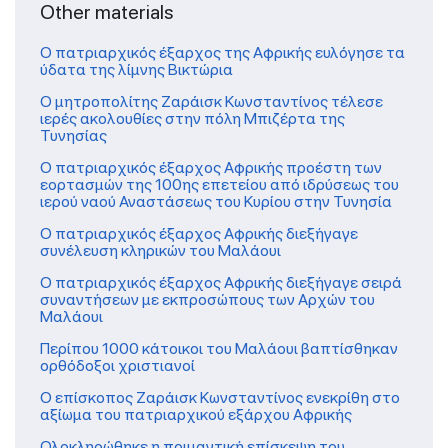
Other materials
Ο πατριαρχικός έξαρχος της Αφρικής ευλόγησε τα
ύδατα της λίμνης Βικτώρια
Ο μητροπολίτης Ζαράισκ Κωνσταντίνος τέλεσε
ιερές ακολουθίες στην πόλη Μπιζέρτα της
Τυνησίας
Ο πατριαρχικός έξαρχος Αφρικής προέστη των
εορτασμών της 100ης επετείου από ιδρύσεως του
ιερού ναού Αναστάσεως του Κυρίου στην Τυνησία
Ο πατριαρχικός έξαρχος Αφρικής διεξήγαγε
συνέλευση κληρικών του Μαλάουι
O πατριαρχικός έξαρχος Αφρικής διεξήγαγε σειρά
συναντήσεων με εκπροσώπους των Αρχών του
Μαλάουι
Περίπου 1000 κάτοικοι του Μαλάουι βαπτίσθηκαν
ορθόδοξοι χριστιανοί
Ο επίσκοπος Ζαράισκ Κωνσταντίνος ενεκρίθη στο
αξίωμα του πατριαρχικού εξάρχου Αφρικής
Ολοκληρώθηκε η ποιμαντική επίσκεψη του