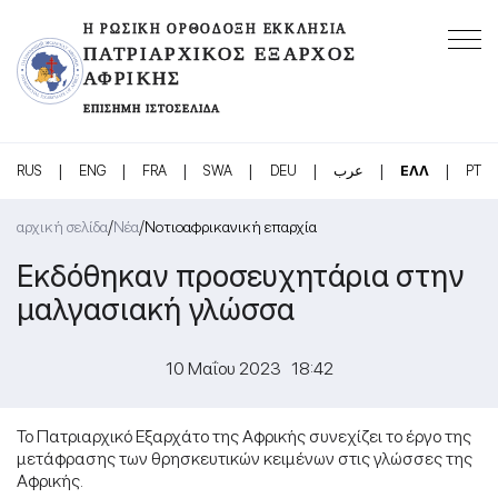
Η ΡΩΣΙΚΉ ΟΡΘΌΔΟΞΗ ΕΚΚΛΗΣΊΑ
ΠΑΤΡΙΑΡΧΙΚΌΣ ΈΞΑΡΧΟΣ
ΑΦΡΙΚΉΣ
ΕΠΊΣΗΜΗ ΙΣΤΟΣΕΛΊΔΑ
|
|
|
|
|
|
|
RUS
ENG
FRA
SWA
DEU
عرب
ΕΛΛ
PT
/
/
αρχική σελίδα
Νέα
Νοτιοαφρικανική επαρχία
Εκδόθηκαν προσευχητάρια στην
μαλγασιακή γλώσσα
10 Μαΐου 2023 18:42
Το Πατριαρχικό Εξαρχάτο της Αφρικής συνεχίζει το έργο της
μετάφρασης των θρησκευτικών κειμένων στις γλώσσες της
Αφρικής.