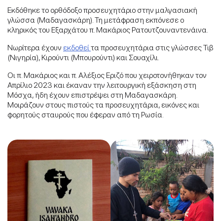
Εκδόθηκε το ορθόδοξο προσευχητάριο στην μαλγασιακή
γλώσσα (Μαδαγασκάρη). Τη μετάφραση εκπόνεσε ο
κληρικός του Εξαρχάτου π. Μακάριος Ρατουτζουναντενάινα.
Νωρίτερα έχουν
εκδοθεί
τα προσευχητάρια στις γλώσσες Τιβ
(Νιγηρία), Κιρούντι (Μπουρούντι) και Σουαχίλι.
Οι π. Μακάριος και π. Αλέξιος Εριζό που χειροτονήθηκαν τον
Απρίλιο 2023 και έκαναν την λειτουργική εξάσκηση στη
Μόσχα, ήδη έχουν επιστρέψει στη Μαδαγασκάρη.
Μοιράζουν στους πιστούς τα προσευχητάρια, εικόνες και
φορητούς σταυρούς που έφεραν από τη Ρωσία.