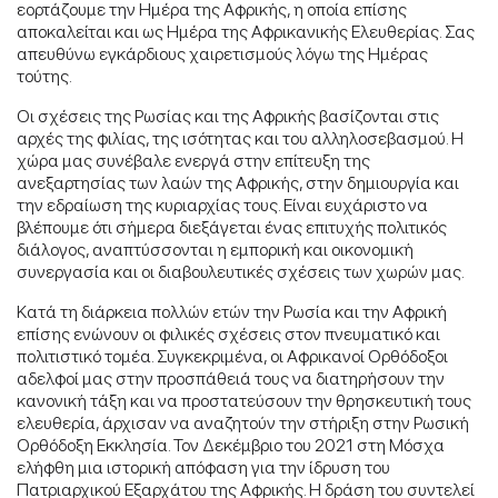
εορτάζουμε την Ημέρα της Αφρικής, η οποία επίσης
αποκαλείται και ως Ημέρα της Αφρικανικής Ελευθερίας. Σας
απευθύνω εγκάρδιους χαιρετισμούς λόγω της Ημέρας
τούτης.
Οι σχέσεις της Ρωσίας και της Αφρικής βασίζονται στις
αρχές της φιλίας, της ισότητας και του αλληλοσεβασμού. Η
χώρα μας συνέβαλε ενεργά στην επίτευξη της
ανεξαρτησίας των λαών της Αφρικής, στην δημιουργία και
την εδραίωση της κυριαρχίας τους. Είναι ευχάριστο να
βλέπουμε ότι σήμερα διεξάγεται ένας επιτυχής πολιτικός
διάλογος, αναπτύσσονται η εμπορική και οικονομική
συνεργασία και οι διαβουλευτικές σχέσεις των χωρών μας.
Κατά τη διάρκεια πολλών ετών την Ρωσία και την Αφρική
επίσης ενώνουν οι φιλικές σχέσεις στον πνευματικό και
πολιτιστικό τομέα. Συγκεκριμένα, οι Αφρικανοί Ορθόδοξοι
αδελφοί μας στην προσπάθειά τους να διατηρήσουν την
κανονική τάξη και να προστατεύσουν την θρησκευτική τους
ελευθερία, άρχισαν να αναζητούν την στήριξη στην Ρωσική
Ορθόδοξη Εκκλησία. Τον Δεκέμβριο του 2021 στη Μόσχα
ελήφθη μια ιστορική απόφαση για την ίδρυση του
Πατριαρχικού Εξαρχάτου της Αφρικής. Η δράση του συντελεί