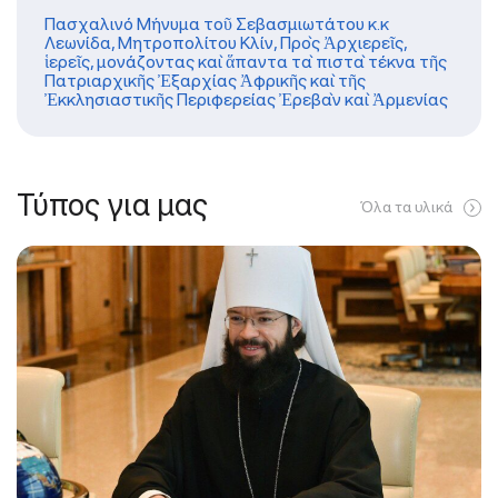
Πασχαλινό Μήνυμα τοῦ Σεβασμιωτάτου κ.κ
Λεωνίδα, Μητροπολίτου Κλίν, Πρὸς Ἀρχιερεῖς,
ἱερεῖς, μονάζοντας καὶ ἅπαντα τὰ πιστὰ τέκνα τῆς
Πατριαρχικῆς Ἐξαρχίας Ἀφρικῆς καὶ τῆς
Ἐκκλησιαστικῆς Περιφερείας Ἐρεβὰν καὶ Ἀρμενίας
Τύπος για μας
Όλα τα υλικά