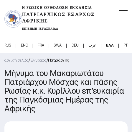
Η ΡΩΣΙΚΉ ΟΡΘΌΔΟΞΗ ΕΚΚΛΗΣΊΑ
ΠΑΤΡΙΑΡΧΙΚΌΣ ΈΞΑΡΧΟΣ
ΑΦΡΙΚΉΣ
ΕΠΊΣΗΜΗ ΙΣΤΟΣΕΛΊΔΑ
|
|
|
|
|
|
|
RUS
ENG
FRA
SWA
DEU
عرب
ΕΛΛ
PT
/
/
αρχική σελίδα
Έγγραφα
Πατριάρχης
Μήνυμα του Μακαριωτάτου
Πατριάρχου Μόσχας και πάσης
Ρωσίας κ.κ. Κυρίλλου επ’ευκαιρία
της Παγκόσμιας Ημέρας της
Αφρικής