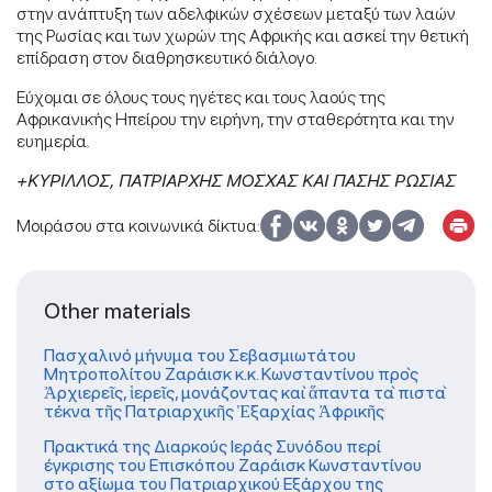
στην ανάπτυξη των αδελφικών σχέσεων μεταξύ των λαών
της Ρωσίας και των χωρών της Αφρικής και ασκεί την θετική
επίδραση στον διαθρησκευτικό διάλογο.
Εύχομαι σε όλους τους ηγέτες και τους λαούς της
Αφρικανικής Ηπείρου την ειρήνη, την σταθερότητα και την
ευημερία.
+ΚΥΡΙΛΛΟΣ,
ΠΑΤΡΙΑΡΧΗΣ ΜΟΣΧΑΣ ΚΑΙ ΠΑΣΗΣ ΡΩΣΙΑΣ
Μοιράσου στα κοινωνικά δίκτυα:
Other materials
Πασχαλινό μήνυμα του Σεβασμιωτάτου
Μητροπολίτου Ζαράισκ κ.κ. Κωνσταντίνου πρὸς
Ἀρχιερεῖς, ἱερεῖς, μονάζοντας καὶ ἅπαντα τὰ πιστὰ
τέκνα τῆς Πατριαρχικῆς Ἐξαρχίας Ἀφρικῆς
Πρακτικά της Διαρκούς Ιεράς Συνόδου περί
έγκρισης του Επισκόπου Ζαράισκ Κωνσταντίνου
στο αξίωμα του Πατριαρχικού Εξάρχου της