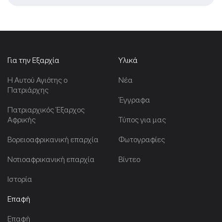
Για την Εξαρχία
Υλικά
Η Αυτού Αγιότης ο
Νέα
Πατριάρχης
Έγγραφα
Πατριαρχικός Έξαρχος
Αφρικής
Τύπος για μας
Βορειοαφρικανική επαρχία
Φωτογραφίες
Νοτιοαφρικανική επαρχία
Βίντεο
Ιστορία
Επαφή
Επαφή