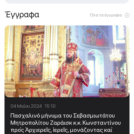
Έγγραφα
Όλα τα έγγραφα
04 Μαΐου 2024 15:10
Πασχαλινό μήνυμα του Σεβασμιωτάτου
Μητροπολίτου Ζαράισκ κ.κ. Κωνσταντίνου
πρὸς Ἀρχιερεῖς, ἱερεῖς, μονάζοντας καὶ