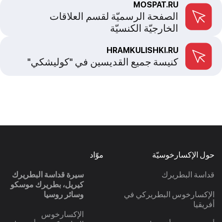
MOSPAT.RU
الصفحة الرسميّة لقسم العلاقات
الخارجيّة الكنسيّة
HRAMKULISHKI.RU
كنيسة جميع القديسين في "كوليشكي"
حول الإكسارخوسيّة
موّاد
قداسة البطريرك
سيرة قداسة البطريرك
كيريل، بطريرك موسكو
الإكسارخوس البطريركي في
وسائر روسيا
أفريقيا
الإكسارخوس