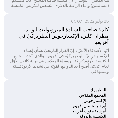
هنأ المطران ليونيد راعي كنيسة قيامة المسيح الأب مكسيم
(مساليتين) وأبناء الرعية بالذكرى التسعين لتكريس الكنيسة.
25 يوليو 2022 00:07
كلمة صاحب السيادة المتروبوليت ليونيد،
مطران كلين، الإكسارخوس البطريركيّ في
أفريقيا
أيّها الأصدقاء الأعزّاء! إنّ القرار التاريخيّ بشأن إنشاء
الإكسارخوسيّة البطريركيّة في أفريقيا، والذي اتّخذه مجمع
الكنيسة الأرثوذكسيّة الروسيّة المقدّس في نهاية كانون الأوّل
لعام 2021، أصبح أحد الدوافع القويّة في تشديد الأرثوذكسيّة
وتثبيتها في ...
البطريرك
المجمع المقدّس
الإكسارخوس
أبرشية شمال أفريقيا
أبرشية جنوب أفريقيا
الكنيسة والدولة