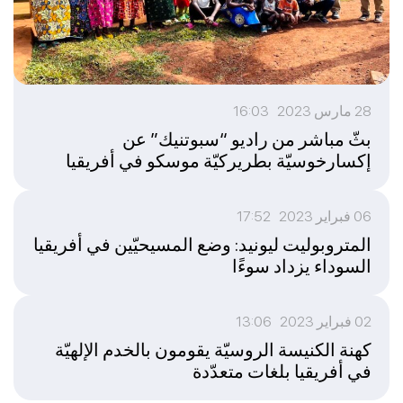
28 مارس 2023 16:03
بثّ مباشر من راديو “سبوتنيك” عن
إكسارخوسيّة بطريركيّة موسكو في أفريقيا
06 فبراير 2023 17:52
المتروبوليت ليونيد: وضع المسيحيّين في أفريقيا
السوداء يزداد سوءًا
02 فبراير 2023 13:06
كهنة الكنيسة الروسيّة يقومون بالخدم الإلهيّة
في أفريقيا بلغات متعدّدة