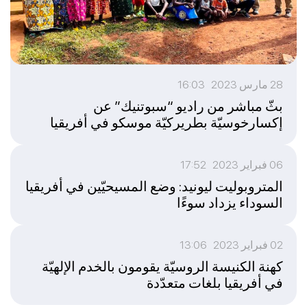
28 مارس 2023 16:03
بثّ مباشر من راديو “سبوتنيك” عن
إكسارخوسيّة بطريركيّة موسكو في أفريقيا
06 فبراير 2023 17:52
المتروبوليت ليونيد: وضع المسيحيّين في أفريقيا
السوداء يزداد سوءًا
02 فبراير 2023 13:06
كهنة الكنيسة الروسيّة يقومون بالخدم الإلهيّة
في أفريقيا بلغات متعدّدة