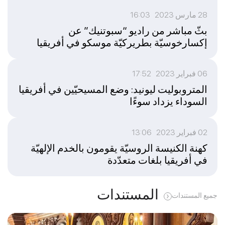
28 مارس 2023 16:03
بثّ مباشر من راديو “سبوتنيك” عن
إكسارخوسيّة بطريركيّة موسكو في أفريقيا
06 فبراير 2023 17:52
المتروبوليت ليونيد: وضع المسيحيّين في أفريقيا
السوداء يزداد سوءًا
02 فبراير 2023 13:06
كهنة الكنيسة الروسيّة يقومون بالخدم الإلهيّة
في أفريقيا بلغات متعدّدة
المستندات
جميع المستندات