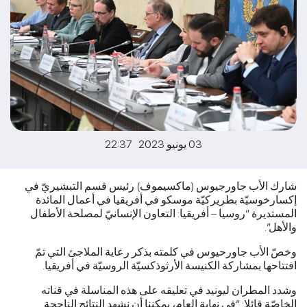
03 يونيو 2023 22:37
شارك الأب جاورجيوس (ماكسيموف) رئيس قسم التبشيريّ في
إكسارخوسيّة بطريركيّة موسكو في أفريقيا في أعمال المائدة
المستديرة “روسيا – أفريقيا: التعاون الإنسانيّ لمصلحة الأطفال
والأهل”.
وخصّ الأب جاورحيوس في كلمته بذكر رعاية الملاجئ التي تمّ
افتتاحها بمشاركة الكنيسة الأرثوذكسيّة الروسيّة في أفريقيا.
وشدد المطران ليونيد في تعليقه على هذه المناسلة في قناته
الخاصّة قائلا: “في نهاية العام، يمكننا أن نشهد النتائج الناجحة