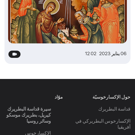
06 يناير 2023 12:02
حول الإكسارخوسيّة
موّاد
قداسة البطريرك
سيرة قداسة البطريرك
كيريل، بطريرك موسكو
الإكسارخوس البطريركي في
وسائر روسيا
أفريقيا
الإكسارخوس