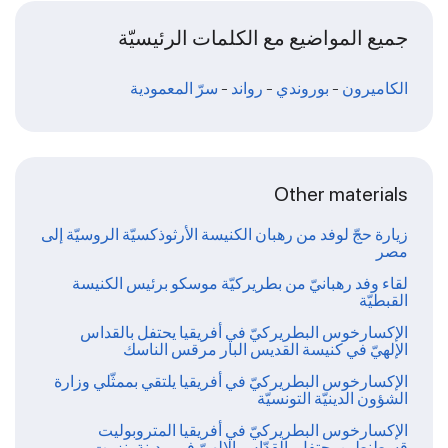
جميع المواضيع مع الكلمات الرئيسيّة
الكاميرون
-
بوروندي
-
رواند
-
سرّ المعمودية
Other materials
زيارة حجّ لوفد من رهبان الكنيسة الأرثوذكسيّة الروسيّة إلى
مصر
لقاء وفد رهبانيّ من بطريركيّة موسكو برئيس الكنيسة
القبطيّة
الإكسارخوس البطريركيّ في أفريقيا يحتفل بالقداس
الإلهيّ في كنيسة القديس البار مرقس الناسك
الإكسارخوس البطريركيّ في أفريقيا يلتقي بممثّلي وزارة
الشؤون الدينيّة التونسيّة
الإكسارخوس البطريركيّ في أفريقيا المتروبوليت
قسطنطين يحتفل بالقدّاس الإلهيّ في مدينة بنزرت