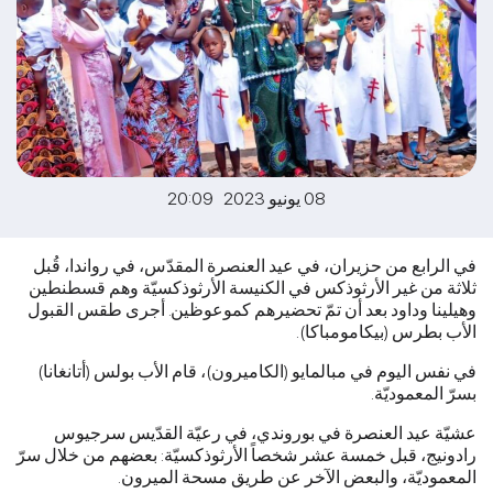
08 يونيو 2023 20:09
في الرابع من حزيران، في عيد العنصرة المقدّس، في رواندا، قُبل
ثلاثة من غير الأرثوذكس في الكنيسة الأرثوذكسيّة وهم قسطنطين
وهيلينا وداود بعد أن تمّ تحضيرهم كموعوظين. أجرى طقس القبول
الأب بطرس (بيكامومباكا).
في نفس اليوم في مبالمايو (الكاميرون)، قام الأب بولس (أتانغانا)
بسرّ المعموديّة.
عشيّة عيد العنصرة في بوروندي، في رعيّة القدّيس سرجيوس
رادونيج، قبل خمسة عشر شخصاً الأرثوذكسيّة: بعضهم من خلال سرّ
المعموديّة، والبعض الآخر عن طريق مسحة الميرون.