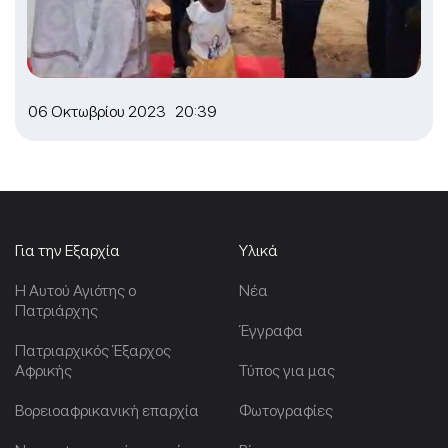
06 Οκτωβρίου 2023 20:39
Για την Εξαρχία
Υλικά
Η Αυτού Αγιότης ο
Νέα
Πατριάρχης
Έγγραφα
Πατριαρχικός Έξαρχος
Αφρικής
Τύπος για μας
Βορειοαφρικανική επαρχία
Φωτογραφίες