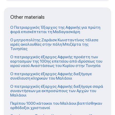
Other materials
Ο Πατριαρχικός Έξαρχος της Αφρικής για πρώτη
φορά επισκέπτεται τη Μαδαγασκάρη
Ο μητροπολίτης Ζαράισκ Κωνσταντίνος τέλεσε
ιερές ακολουθίες στην πόλη Μπιζέρτα της
Τυνησίας
Ο πατριαρχικός έξαρχος Αφρικής προέστη των
εορτασμών της 100ης επετείου από ιδρύσεως του
ιερού ναού Αναστάσεως του Κυρίου στην Τυνησία
Ο πατριαρχικός έξαρχος Αφρικής διεξήγαγε
συνέλευση κληρικών του Μαλάουι
O πατριαρχικός έξαρχος Αφρικής διεξήγαγε σειρά
συναντήσεων με εκπροσώπους των Αρχών του
Μαλάουι
Περίπου 1000 κάτοικοι του Μαλάουι βαπτίσθηκαν
ορθόδοξοι χριστιανοί