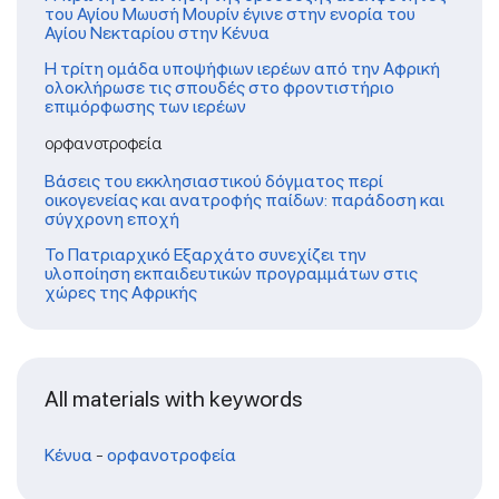
του Αγίου Μωυσή Μουρίν έγινε στην ενορία του
Αγίου Νεκταρίου στην Κένυα
Η τρίτη ομάδα υποψήφιων ιερέων από την Αφρική
ολοκλήρωσε τις σπουδές στο φροντιστήριο
επιμόρφωσης των ιερέων
ορφανοτροφεία
Βάσεις του εκκλησιαστικού δόγματος περί
οικογενείας και ανατροφής παίδων: παράδοση και
σύγχρονη εποχή
To Πατριαρχικό Εξαρχάτο συνεχίζει την
υλοποίηση εκπαιδευτικών προγραμμάτων στις
χώρες της Αφρικής
All materials with keywords
Κένυα
-
ορφανοτροφεία