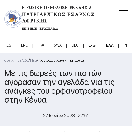
Η ΡΩΣΙΚΉ ΟΡΘΌΔΟΞΗ ΕΚΚΛΗΣΊΑ
ΠΑΤΡΙΑΡΧΙΚΌΣ ΈΞΑΡΧΟΣ
ΑΦΡΙΚΉΣ
ΕΠΊΣΗΜΗ ΙΣΤΟΣΕΛΊΔΑ
|
|
|
|
|
|
|
RUS
ENG
FRA
SWA
DEU
عرب
ΕΛΛ
PT
/
/
αρχική σελίδα
Νέα
Νοτιοαφρικανική επαρχία
Με τις δωρεές των πιστών
αγόρασαν την αγελάδα για τις
ανάγκες του ορφανοτροφείου
στην Κένυα
27 Ιουνίου 2023 22:51