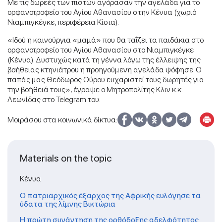
Με τις δωρεές των πιστών αγόρασαν την αγελάδα για το
ορφανοτροφείο του Αγίου Αθανασίου στην Κένυα (χωριό
Νιαμπιγκέγκε, περιφέρεια Κίσια).
«Ιδού η καινούργια «μαμά» που θα ταΐζει τα παιδάκια στο
ορφανοτροφείο του Αγίου Αθανασίου στο Νιαμπιγκέγκε
(Κένυα). Δυστυχώς κατά τη γέννα λόγω της έλλειψης της
βοήθειας κτηνιάτρου η προηγούμενη αγελάδα ψόφησε. Ο
παπάς μας Θεόδωρος Ούρου ευχαριστεί τους δωρητές για
την βοήθειά τους», έγραψε ο Μητροπολίτης Κλιν κ.κ.
Λεωνίδας στο Telegram του.
Μοιράσου στα κοινωνικά δίκτυα:
Materials on the topic
Κένυα
Ο πατριαρχικός έξαρχος της Αφρικής ευλόγησε τα
ύδατα της λίμνης Βικτώρια
Η πρώτη συνάντηση της ορθόδοξης αδελφότητος