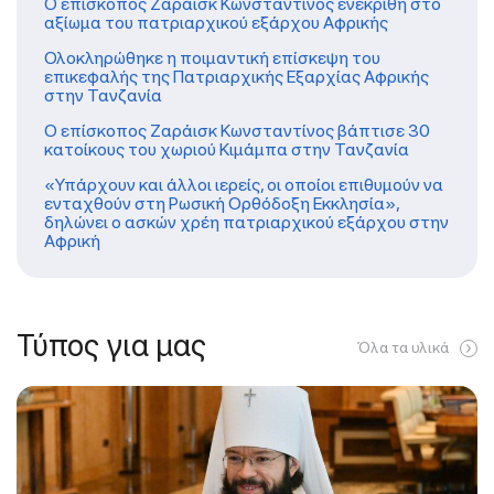
Ο επίσκοπος Ζαράισκ Κωνσταντίνος ενεκρίθη στο
αξίωμα του πατριαρχικού εξάρχου Αφρικής
Ολοκληρώθηκε η ποιμαντική επίσκεψη του
επικεφαλής της Πατριαρχικής Εξαρχίας Αφρικής
στην Τανζανία
Ο επίσκοπος Ζαράισκ Κωνσταντίνος βάπτισε 30
κατοίκους του χωριού Κιμάμπα στην Τανζανία
«Υπάρχουν και άλλοι ιερείς, οι οποίοι επιθυμούν να
ενταχθούν στη Ρωσική Ορθόδοξη Εκκλησία»,
δηλώνει ο ασκών χρέη πατριαρχικού εξάρχου στην
Αφρική
Τύπος για μας
Όλα τα υλικά