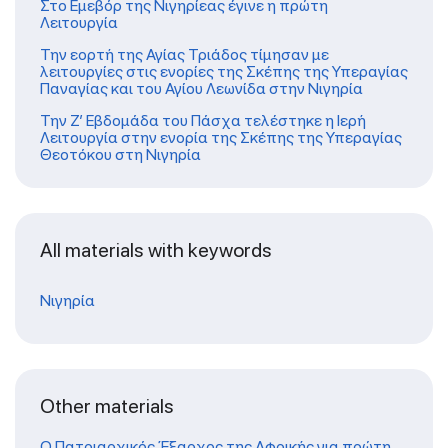
Στο Εμεβόρ της Νιγηρίεας έγινε η πρώτη
Λειτουργία
Την εορτή της Αγίας Τριάδος τίμησαν με
λειτουργίες στις ενορίες της Σκέπης της Υπεραγίας
Παναγίας και του Αγίου Λεωνίδα στην Νιγηρία
Την Ζ’ Εβδομάδα του Πάσχα τελέστηκε η Ιερή
Λειτουργία στην ενορία της Σκέπης της Υπεραγίας
Θεοτόκου στη Νιγηρία
All materials with keywords
Νιγηρία
Other materials
Ο Πατριαρχικός Έξαρχος της Αφρικής για πρώτη