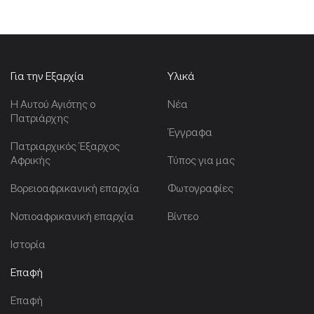
Για την Εξαρχία
Υλικά
Η Αυτού Αγιότης ο
Νέα
Πατριάρχης
Έγγραφα
Πατριαρχικός Έξαρχος
Αφρικής
Τύπος για μας
Βορειοαφρικανική επαρχία
Φωτογραφίες
Νοτιοαφρικανική επαρχία
Βίντεο
Ιστορία
Επαφή
Επαφή