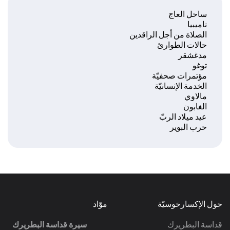
ساحل العاج
ناميبيا
الصلاة من أجل الراقدين
حالات الطوارئ
مدغشقر
توغو
مؤتمرات صحفيّة
الخدمة الإنسانيّة
مالاوي
الغابون
عيد ميلاد الربّ
حرب البوير
حول الإكسارخوسيّة
موّاد
قداسة البطريرك
سيرة قداسة البطريرك