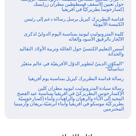
حول تعيين الأسقف قسطنطين مطران زرايسك
إكسارخوساً بطريركيّاً في أفريقيا
قداسة البطريرك كيريل يرسل رسالة دعم إلى رئيس
الكنيسة الأثيوبيّة
كلمة المتروبوليت ليونيد بمناسبة اليوم الدوليّ لذكرى
الاتّجار بالرقيق الأسود وإلغائه
أسس التعليم الكنسيّ حول العائلة وتربية الأولاد: التقاليد
والحداثة
“المكوّن الدينيّ لتطوير الدوّل الأفريقيّة في عالم متغيّر
ديناميكيًّا”
رسالة قداسة البطريرك كيريل بمناسبة يوم أفريقيا
رسالة سيادة المتروبوليت ليونيد مطران كلين
الإكسارخوس البطريركيّ في أفريقيا بمناسبة عيد الفصح
المجيد إلى الآباء والرهبان والراهبات وأبناء إكسارخوسيّة
بطريركيّة موسكو في أفريقيا وأبناء أبرشيّة يريفان وأرمينيا
المحترمين