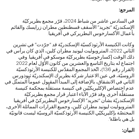
المرجع:
في السادس عاشر من شباط 2024، قرّر مجمع بطريركيّة
الإسكندريّة “تجريد” الأسقف قسطنطين مطران زرايسك والقائم
بأعمال الأكسارخوس البطريركي في أفريقيا.
وكانت الكنيسة الأرثوذكسيّة الإسكندريّة قد “جرّدت” في تشرين
الثاني 2022، المتروبوليت ليونيد مطران كلين، الذي كان يرأس في
ذلك الوقت إكسارخوسيّة بطريركيّة موسكو في أفريقيا. وفي
اجتماع له بتاريخ التاسع والعشرين من كانون الأوّل لعام 2022
(القرار رقم 136)، اتّخذ المجمع المقدّس للكنيسة الأرثوذكسيّة
الروسيّة، في عين الاعتبار شركة بطريرك الإسكندريّة ثيوذورس
الثاني في الانشقاق، بالإضافة إلى المبدأ المقبول عموماً المتمثّل في
عدم اختصاص الإكليريكيّين في كنيسة مستقلّة بمحكمة كنيسة
مستقلّة أخرى. وقد قرّر الآباء اعتبار قرار مجمع بطريركيّة
الإسكندريّة بشأن “تجريد” الإكسارخوس البطريركيّ في أفريقيا
المتروبوليت ليونيد مطران كلين، وجميع القرارات المماثلة الأخرى،
المختصّة بإكليريكيّي الكنيسة الأرثوذكسيّة الروسيّة ليست قانونيّة
بل هي باطلة”.
البيان: