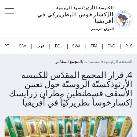
الكنيسة الأرثوذكسية الروسية
الإكسارخوس البطريركي في
أفريقيا
الموقع الرسمي
|
|
|
|
|
|
|
RUS
ENG
FRA
SWA
DEU
عرب
ΕΛΛ
PT
/
/
الصفحة الرئيسية
المستندات
المجمع المقدّس
4. قرار المجمع المقدّس للكنيسة
الأرثوذكسيّة الروسيّة حول تعيين
الأسقف قسطنطين مطران زرايسك
إكسارخوساً بطريركيّاً في أفريقيا