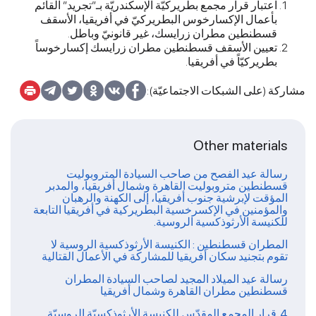
اعتبار قرار مجمع بطريركيّة الإسكندريّة بـ”تجريد” القائم
بأعمال الإكسارخوس البطريركيّ في أفريقيا، الأسقف
قسطنطين مطران زرايسك، غير قانونيّ وباطل.
تعيين الأسقف قسطنطين مطران زرايسك إكسارخوساً
بطريركيّاً في أفريقيا.
مشاركة (على الشبكات الاجتماعيّة):
Other materials
رسالة عيد الفصح من صاحب السيادة المتروبوليت
قسطنطين متروبوليت القاهرة وشمال أفريقيا، والمدبر
المؤقت لإبرشية جنوب أفريقيا، إلى الكهنة والرهبان
والمؤمنين في الإكسرخسية البطريركية في أفريقيا التابعة
للكنيسة الأرثوذكسية الروسية.
المطران قسطنطين : الكنيسة الأرثوذكسية الروسية لا
تقوم بتجنيد سكان أفريقيا للمشاركة في الأعمال القتالية
رسالة عيد الميلاد المجيد لصاحب السيادة المطران
قسطنطين مطران القاهرة وشمال أفريقيا
4. قرار المجمع المقدّس للكنيسة الأرثوذكسيّة الروسيّة