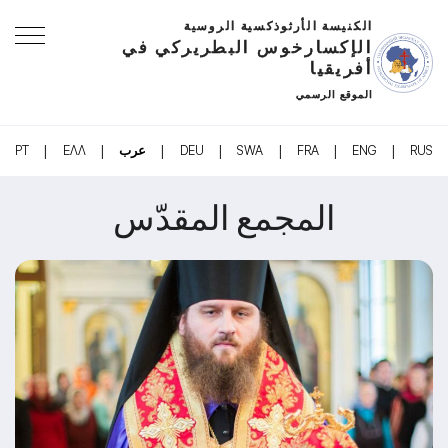
الكنيسة الأرثوذكسية الروسية
الإكسارخوس البطريركي في
أفريقيا
الموقع الرسمي
|
|
|
|
|
|
|
RUS
ENG
FRA
SWA
DEU
عرب
ΕΛΛ
PT
المجمع المقدّس