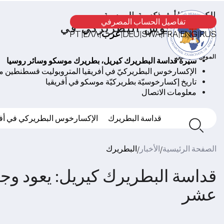
الكنيسة الأرثوذكسية الروسية
تفاصيل الحساب المصرفي
الإكسارخوس البطريركي في
RUS
ENG
FRA
SWA
DEU
عرب
ΕΛΛ
PT
|
|
|
|
|
|
|
أفريقيا
الموقع الرسمي
سيرة قداسة البطريرك كيريل، بطريرك موسكو وسائر روسيا
الإكسارخوس البطريركيّ في أفريقيا المتروبوليت قسطنطين 
تاريخ إكسارخوسيّة بطريركيّة موسكو في أفريقيا
معلومات الاتصال
قداسة البطريرك
الإكسارخوس البطريركي في أفر
الصفحة الرئيسية
الأخبار
البطريرك
/
/
قداسة البطريرك كيريل: يعود وجود 
عشر