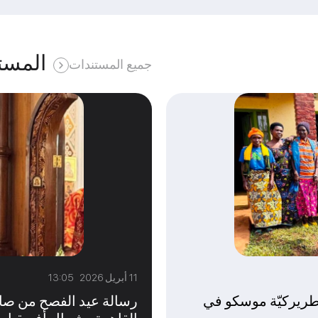
المست
جميع المستندات
11 أبريل 2026 13:05
طريركيّة موسكو في
رسالة عيد الفصح من صا