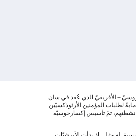
وسيّ – الأفريقيّ الذي عُقد في سان
ابةً لطلبات المؤمنين الأرثوذكسيّين
ات أنشطتهم، تمّ تأسيس إكسارخوسيّة
يسبق له مثيل، إذ بدأت الأبرشيّات