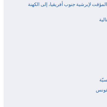
مؤقت لإبرشية جنوب أفريقيا، إلى الكهنة
لية
يّة
بتونس