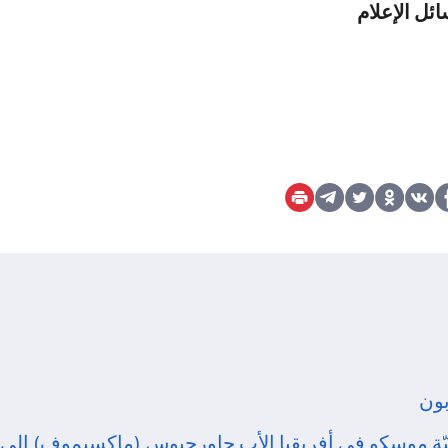
ئل الإعلام
بون
ّة موسكو في أفريقيا الأب جاورجيوس (ماكسيموف) إلى 