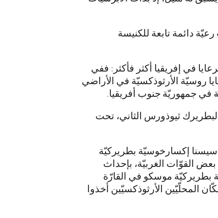
 الروسيّة في الحبشة في بين الأعوام 1889 و 1896، وتأسّست رعيّة دائمة تابعة للكنيسة
عايا في إفريقيا أكثر فأكثر: ففي
جزائر بالإضافة إلى رعايا روسيّة الأرثوذكسيّة في الأراضي
أرثوذكسيّة، غبطة البطريرك ثيوذورس الثاني، تحت
أسيسنا إكسارخوسيّة بطريركيّة
 بناءً على طلب من بعض القوّات الغربيّة، بإحداث
ة بطريركيّة موسكو في القارّة
ّان المحلّيّين الأرثوذكسيّين أخذوا