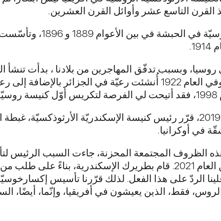
ذ القرن التاسع عشر وأوائل القرن العشرين.
ووفقا لكلامه، فقد تمّ بناء الكنائس
1.
 روسيا، وبسبب تدفّق المهاجرين من بلادنا ، بدأت تنشأ الر
العام 1920 كُرّست كنيسة في تونس، وفي العام 1922 أُنشئت رعيّة في ال
كما صرّح قداسته بمرارة أنّه في العام 2019، قرّر رئيس كنيسة الإسكندريّة ال
ة في أوكرانيا.
ّ هذه الظروف المجتمعة المحزنة، جاءت السبب الرئيس لت
موسكو في أفريقيا في كانون الأوّل من العام 2021. قام بطريرك الإسكندرية،
ينا الردّ على هذا الفعل. لذلك قرّرنا تأسيس إكسارخوسيّ
الروس، فقط، الذين يعيشون في أفريقيا، وإنّما، أيضًا، السك