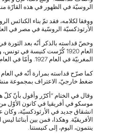
الروسيّة في الظهور في هذه القارّة من
الأرثوذكسيّة الروسّية في مصر في العام 914
وخصّ قداسته بالذكر أنّه بعد الثورة في
المغربيّة في العام 1927. وأمّا في العام 1998، فقد أتيحت لي الفرصة لتكريس أوّل كنيسة روسيّة في جمهوريّة جنوب أفريقيا.
ضغط خارجيّ، الاعتراف بمجموعة منشقّ
وقال في الختام “أكرّر وأقول بأنّ كل
انشقاق جديد في الأرثوذكسيّة، وكان عل
الأفريقيّة. وهكذا، فمن بين أبنائنا ليس 
ينتمون، اليوم، إلى كنيستنا.