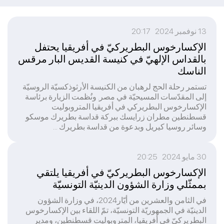
13 نوفمبر 2024 20:17
الإكسارخوس البطريركيّ في أفريقيا يحتفل
بالقداس الإلهيّ في كنيسة القديس البار مرقس
الناسك
تستمر رحلة الحج لرهبان من الكنيسة الأرثوذكسيّة الروسيّة
إلى المقدّسات المسيحيّة في مصر. ونُظمت الزيارة برئاسة
الإكسارخوس البطريركي في أفريقيا المتروبوليت
قسطنطين مطران زرايسك ببركة قداسة بطريرك موسكو
وسائر روسيا كيريل وبدعوة من قداسة بطريرك ...
30 مايو 2024 20:25
الإكسارخوس البطريركيّ في أفريقيا يلتقي
بممثّلي وزارة الشؤون الدينيّة التونسيّة
في الثامن والعشرين من أيّار2024، في وزارة الشؤون
الدينيّة في الجمهوريّة التونسيّة، تمّ اللقاء بين الإكسارخوس
البطريركيّ في أفريقيا، المتروبوليت قسطنطين، ومدير