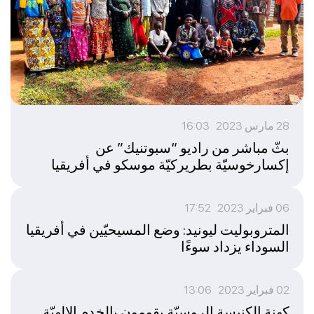
28 مارس 2023 16:03
بثّ مباشر من راديو “سبوتنيك” عن
إكسارخوسيّة بطريركيّة موسكو في أفريقيا
06 فبراير 2023 17:52
المتروبوليت ليونيد: وضع المسيحيّين في أفريقيا
السوداء يزداد سوءًا
02 فبراير 2023 13:06
كهنة الكنيسة الروسيّة يقومون بالخدم الإلهيّة