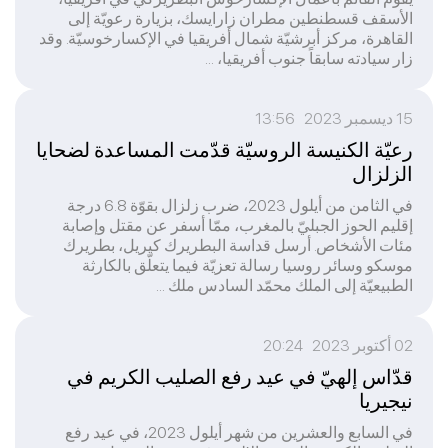
الأسقف قسطنطين مطران زارايسك، بزيارة رعويّة إلى
القاهرة، مركز أبرشيّة شمال أفريقيا في الإكسارخوسيّة. وقد
زار سيادته سابقاً جنوب أفريقيا، ...
15 ديسمبر 2023 13:56
رعيّة الكنيسة الروسيّة قدّمت المساعدة لضحايا
الزلزال
في الثامن من أيلول 2023، ضرب زلزال بقوّة 6.8 درجة
إقليم الحوز الجبليّ بالمغرب، ممّا أسفر عن مقتل وإصابة
مئات الأشخاص. أرسل قداسة البطريرك كيريل، بطريرك
موسكو وسائر روسيا رسالة تعزيّة فيما يتعلّق بالكارثة
الطبيعيّة إلى الملك محمّد السادس ملك ...
02 أكتوبر 2023 20:24
قدّاس إلهيّ في عيد رفع الصليب الكريم في
نيجيريا
في السابع والعشرين من شهر أيلول 2023، في عيد رفع