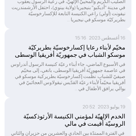
الصليب الكريم والمحييّ الإلهيّ، في رعية الرسول يعقوب
في مدينة "أديكبو" بنيجيريا (ولاية بينوي)، احتفل الأرشمندريت
نيفونت (أولي) راعي الكنيسة التابعة للإكسارخوسيّة
بطريركيّة موسكو في نيجيريا ...
16 أغسطس 2023 15:16
مخيّم لأبناء رعايا إكسارخوسيّة بطريركيّة
موسكو الشباب في جمهوريّة أفريقيا الوسطى
في الأسبوع الماضي، جاء أبناء رعيّة كنيسة الرسول أندراوس
في عاصمة جمهوريّة أفريقيا الوسطى، بانغي، إلى مخيّم
صيفيّ للشباب. نظّمت إكسارخوسيّة بطريركية موسكو في
أفريقيا مخيّماً لأبناء رعيّة القدّيس نيقولاوس العجائبيّ في
بوالي. يرافق الأطفال في ...
19 يوليو 2023 20:52
الخدم الإلهيّة لمؤمني الكنيسة الأرثوذكسيّة
الروسيّة أقيمت في مالي
في الفترة الممتدّة بين الحادي والعشرين من حزيران والثاني