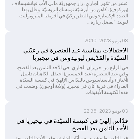
عشر من تمّوز الجاري، زار جمهوريّة مالي الأب فياتشيسلاف
(بيركوف)، كاهن من أبرشيّة تومسك الروسيّة. وقال بهذا
الصدد الإكسارخوس البطريركيّ في أفريقيا المتروبوليت
ليونيد: “بفضل زيارة ...
08 يونيو 2023 20:10
الاحتفالات بمناسبة عيد العنصرة في رعيّتي
السيّدة والقدّيس ليونيدوس في نيجيريا
في الرابع من حزيران الجاري، في الأحد الثامن بعد الفصح،
وفي عيد العنصرة (عيد الخمسين) احتفل الكاهنان دانييل
(أغبازا) وأناستاسيوس بالقدّاس الإلهيّ في كنيسة السيّدة
العذراء في قرية أتان في نيجيريا (ولاية أوجون). وضعت في
هذه الكنيسة الأيقونات ...
03 يونيو 2023 22:36
قدّاس إلهيّ في كنيسة السيّدة في نيجيريا في
الأحد الثامن بعد الفصح
في الثامن والعشرين من أيّار الجاري، وفي الأحد الثامن بعد