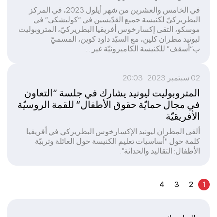
في الخامس والعشرين من شهر أيلول 2023، في المركز
البطريركيّ لكنيسة جميع القدّيسين في “كوليشكي” في
موسكو، التقى إكسارخوس أفريقيا البطريركيّ، المتروبوليت
ليونيد مطران كلين، مع السيّد داود كوين، المسميّ
ب“أسقف” للكنيسة الكاميرونيّة غير ...
02 سبتمبر 2023 20:03
المتروبوليت ليونيد يشارك في جلسة “التعاون
في مجال حمايّة حقوق الأطفال” للقمة الروسيّة
الأفريقيّة
ألقى المطران ليونيد الإكسارخوس البطريركي في أفريقيا
كلمة حول "أساسيات تعليم الكنيسة حول العائلة وتربيّة
الأطفال: التقاليد والحداثة".
4
3
2
1