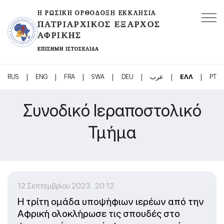
Η ΡΩΣΙΚΉ ΟΡΘΌΔΟΞΗ ΕΚΚΛΗΣΊΑ
ΠΑΤΡΙΑΡΧΙΚΌΣ ΈΞΑΡΧΟΣ
ΑΦΡΙΚΉΣ
ΕΠΊΣΗΜΗ ΙΣΤΟΣΕΛΊΔΑ
|
|
|
|
|
|
|
RUS
ENG
FRA
SWA
DEU
عرب
ΕΛΛ
PT
Συνοδικό Ιεραποστολικό
Τμήμα
12 Σεπτεμβρίου 2023 20:12
Η τρίτη ομάδα υποψήφιων ιερέων από την
Αφρική ολοκλήρωσε τις σπουδές στο