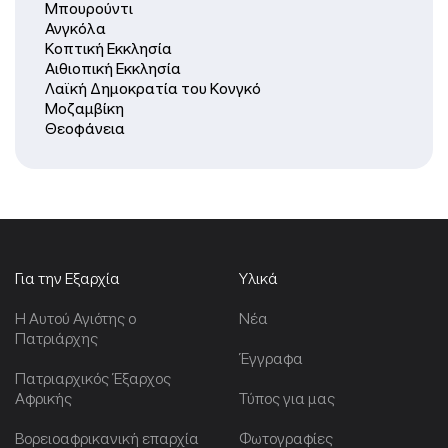
Μπουρούντι
Ανγκόλα
Κοπτική Εκκλησία
Αιθιοπική Εκκλησία
Λαϊκή Δημοκρατία του Κονγκό
Μοζαμβίκη
Θεοφάνεια
Για την Εξαρχία
Υλικά
Η Αυτού Αγιότης ο
Νέα
Πατριάρχης
Έγγραφα
Πατριαρχικός Έξαρχος
Αφρικής
Τύπος για μας
Βορειοαφρικανική επαρχία
Φωτογραφίες