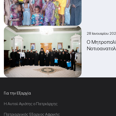
28 Ιανουαρίου 20
Ο Μητροπολί
Νοτιοανατολ
Για την Εξαρχία
Η Αυτού Αγιότης ο Πατριάρχης
Πατριαρχικός Έξαρχος Αφρικής