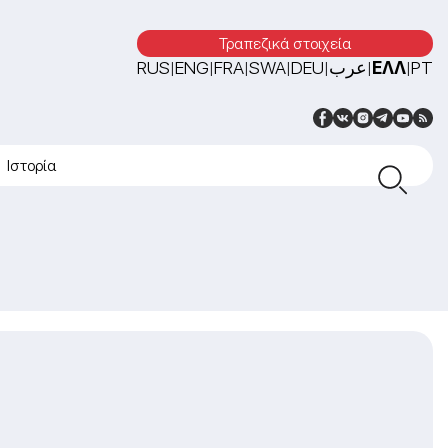
Τραπεζικά στοιχεία
RUS
ENG
FRA
SWA
DEU
عرب
ΕΛΛ
PT
|
|
|
|
|
|
|
Ιστορία