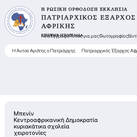
Η ΡΩΣΙΚΉ ΟΡΘΌΔΟΞΗ ΕΚΚΛΗΣΊΑ
ΠΑΤΡΙΑΡΧΙΚΌΣ ΈΞΑΡΧΟΣ
ΑΦΡΙΚΉΣ
ΕΠΊΣΗΜΗ ΙΣΤΟΣΕΛΊΔΑ
Νέα
Έγγραφα
Τύπος για μας
Φωτογραφίες
Βίντ
Η Αυτού Αγιότης ο Πατριάρχης
Πατριαρχικός Έξαρχος Αφ
Μπενίν
Κεντροαφρικανική Δημοκρατία
κυριακάτικα σχολεία
χειροτονίες