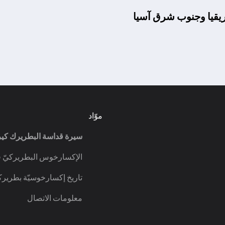
يقيا وجنوب شرق آسيا
موّاد
سيرة قداسة البطريرك كي
الإكسارخوس البطريركيّ 
تاريخ إكسارخوسيّة بطريرك
معلومات الاتصال