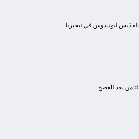
والقدّيس ليونيدوس في نيجيريا
لثامن بعد الفصح