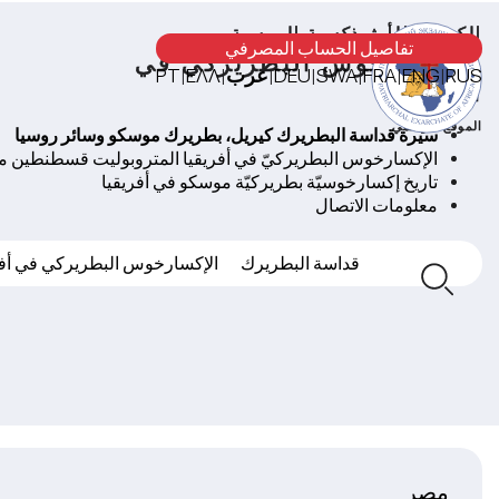
الكنيسة الأرثوذكسية الروسية
تفاصيل الحساب المصرفي
الإكسارخوس البطريركي في
RUS
ENG
FRA
SWA
DEU
عرب
ΕΛΛ
PT
|
|
|
|
|
|
|
أفريقيا
الموقع الرسمي
سيرة قداسة البطريرك كيريل، بطريرك موسكو وسائر روسيا
الإكسارخوس البطريركيّ في أفريقيا المتروبوليت قسطنطين 
تاريخ إكسارخوسيّة بطريركيّة موسكو في أفريقيا
معلومات الاتصال
قداسة البطريرك
الإكسارخوس البطريركي في أفر
مصر