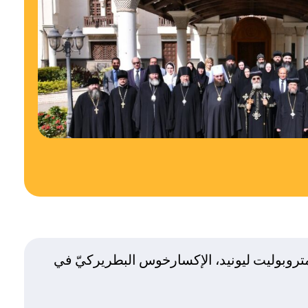
لمتروبوليت ليونيد، الإكسارخوس البطريركيّ في