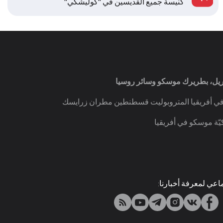
كنيسة جميع القديسين في "كوليشكي"
ريل، بطريرك موسكو وسائر روسيا
في أفريقيا المتروبوليت قسطنطين مطران زرايسك
يّة موسكو في أفريقيا
اعي لمعرفة أخبارنا: