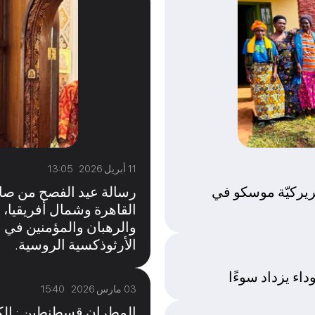
11 أبريل 2026 13:05
ريركيّة موسكو في
رسالة عيد الفصح من صا
القاهرة وشمال أفريقيا، 
والرهبان والمؤمنين في ا
الأرثوذكسية الروسية.
اء يزداد سوءًا
03 مارس 2026 15:40
المطران قسطنطين : الكن