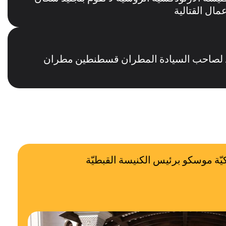
مال القتالية
جيد لصاحب السيادة المطران قسطنطين مطران
يّة موسكو برئيس الكنيسة القبطيّة