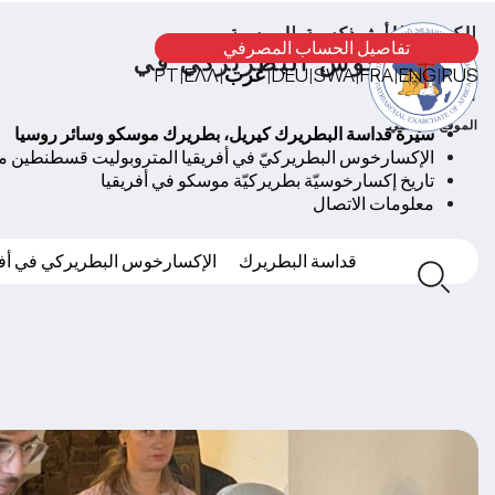
الكنيسة الأرثوذكسية الروسية
تفاصيل الحساب المصرفي
الإكسارخوس البطريركي في
RUS
ENG
FRA
SWA
DEU
عرب
ΕΛΛ
PT
|
|
|
|
|
|
|
أفريقيا
الموقع الرسمي
سيرة قداسة البطريرك كيريل، بطريرك موسكو وسائر روسيا
الإكسارخوس البطريركيّ في أفريقيا المتروبوليت قسطنطين 
تاريخ إكسارخوسيّة بطريركيّة موسكو في أفريقيا
معلومات الاتصال
قداسة البطريرك
الإكسارخوس البطريركي في أفر