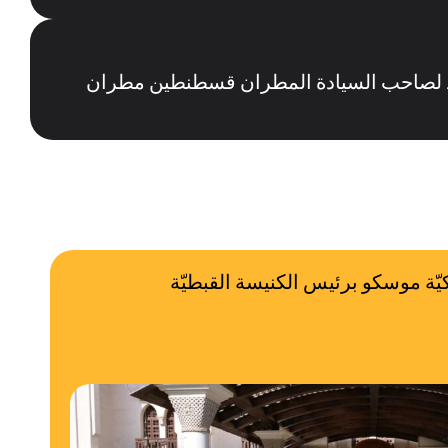
جيد لصاحب السيادة المطران قسطنطين مطران
يّة موسكو برئيس الكنيسة القبطيّة