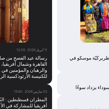
11 أبريل 2026 13:05
طريركيّة موسكو في
رسالة عيد الفصح من صا
القاهرة وشمال أفريقيا، 
والرهبان والمؤمنين في ا
للكنيسة الأرثوذكسية الر
وداء يزداد سوءًا
03 مارس 2026 15:40
المطران قسطنطين : الكن
أفريقيا للمشاركة في الأع