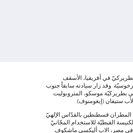
بطريركيّ في أفريقيا، الأسقف
وسيّة. وقد زار سيادته سابقاً جنوب
في بطريركيّة موسكو، المتروبوليت
أب ستيفان (إيغومنوف).
 المطران قسطنطين بالقدّاس الإلهيّ
ابا كيرلّس بهضبة الأهرام، والتي تمّ نقلها في العام 2022 من قبل الكنيسة القبطيّة للاستخدام المجّانيّ
سكو في مصر، الاب أليكسي ماشكوف