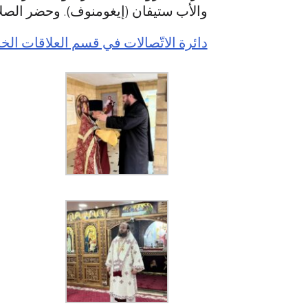
والأب ستيفان (إيغومنوف). وحضر الصلاة
دائرة الاتّصالات في قسم العلاقات الخا