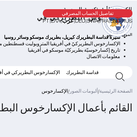
الكنيسة الأرثوذكسية الروسية
تفاصيل الحساب المصرفي
الإكسارخوس البطريركي في
RUS
ENG
FRA
SWA
DEU
عرب
ΕΛΛ
PT
|
|
|
|
|
|
|
أفريقيا
الموقع الرسمي
سيرة قداسة البطريرك كيريل، بطريرك موسكو وسائر روسيا
الإكسارخوس البطريركيّ في أفريقيا المتروبوليت قسطنطين 
تاريخ إكسارخوسيّة بطريركيّة موسكو في أفريقيا
معلومات الاتصال
قداسة البطريرك
الإكسارخوس البطريركي في أفر
الصفحة الرئيسية
ألبومات الصور
الإكسارخوس
/
/
القائم بأعمال الإكسارخوس البطري