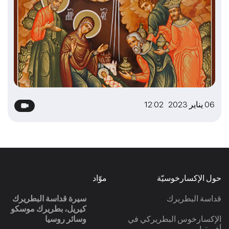
06 يناير 2023 12:02
حول الإكسارخوسيّة
موّاد
قداسة البطريرك
سيرة قداسة البطريرك
كيريل، بطريرك موسكو
الإكسارخوس البطريركي في
وسائر روسيا