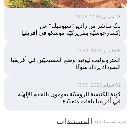
28 مارس 2023 16:03
بثّ مباشر من راديو “سبوتنيك” عن
إكسارخوسيّة بطريركيّة موسكو في أفريقيا
06 فبراير 2023 17:52
المتروبوليت ليونيد: وضع المسيحيّين في أفريقيا
السوداء يزداد سوءًا
02 فبراير 2023 13:06
كهنة الكنيسة الروسيّة يقومون بالخدم الإلهيّة
في أفريقيا بلغات متعدّدة
المستندات
جميع المستندات