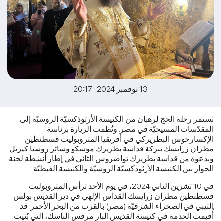
13 نوفمبر 2024 20:17
تستمر رحلة الحج لرهبان من الكنيسة الأرثوذكسيّة الروسيّة إلى
المقدّسات المسيحيّة في مصر. ونُظمت الزيارة برئاسة
الإكسارخوس البطريركي في أفريقيا المتروبوليت قسطنطين
مطران زرايسك ببركة قداسة بطريرك موسكو وسائر روسيا كيريل
وبدعوة من قداسة بطريرك تواضروس الثاني في إطار أنشطة لجنة
الحوار بين الكنيسة الأرثوذكسيّة الروسيّة والكنيسة القبطيّة.
في 10 تشرين الثاني 2024، في يوم الأحد ترأس المتروبوليت
قسطنطين مطران زرايسك القداس الإلهي في دير القديس بولس
الثيبي في الصحراء الشرقيّة (مصر) بالقرب من البحر الأحمر. قد
أُقيمت الخدمة في كنيسة القديس البار مرقس الناسك، التي بُنيت