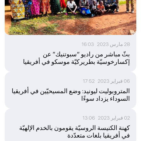
28 مارس 2023 16:03
بثّ مباشر من راديو “سبوتنيك” عن
إكسارخوسيّة بطريركيّة موسكو في أفريقيا
06 فبراير 2023 17:52
المتروبوليت ليونيد: وضع المسيحيّين في أفريقيا
السوداء يزداد سوءًا
02 فبراير 2023 13:06
كهنة الكنيسة الروسيّة يقومون بالخدم الإلهيّة
في أفريقيا بلغات متعدّدة